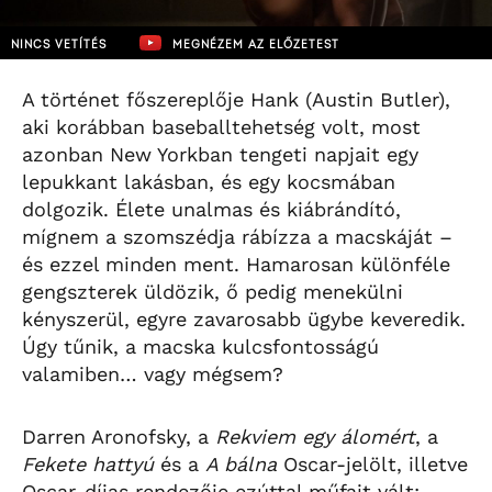
NINCS VETÍTÉS
MEGNÉZEM AZ ELŐZETEST
A történet főszereplője Hank (Austin Butler),
aki korábban baseballtehetség volt, most
azonban New Yorkban tengeti napjait egy
lepukkant lakásban, és egy kocsmában
dolgozik. Élete unalmas és kiábrándító,
mígnem a szomszédja rábízza a macskáját –
és ezzel minden ment. Hamarosan különféle
gengszterek üldözik, ő pedig menekülni
kényszerül, egyre zavarosabb ügybe keveredik.
Úgy tűnik, a macska kulcsfontosságú
valamiben… vagy mégsem?
Darren Aronofsky, a
Rekviem egy álomért
, a
Fekete hattyú
és a
A bálna
Oscar-jelölt, illetve
Oscar-díjas rendezője ezúttal műfajt vált: