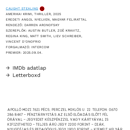
CAUGHT STEALING
AMERIKAI KRIMI, THRILLER, 2025
EREDETI ANGOL NYELVEN, MAGYAR FELIRATTAL
RENDEZŐ: DARREN ARONOFSKY
SZEREPLŐK: AUSTIN BUTLER, ZOË KRAVITZ,
REGINA KING, MATT SMITH, LIEV SCHREIBER,
VINCENT D'ONOFRIO
FORGALMAZÓ: INTERCOM
PREMIER: 2025.09.04.
→
IMDb adatlap
→
Letterboxd
APOLLÓ MOZI 7621 PÉCS, PERCZEL MIKLÓS U. 22. TELEFON: 0670
286 8447 — PÉNZTÁRNYITÁS AZ ELSŐ ELŐADÁS ELŐTT FÉL
ÓRÁVAL — JEGYEDET KÉSZPÉNZZEL VAGY KÁRTYÁVAL IS
KIFIZETHETED — TELJES ÁRÚ JEGY 2200 FORINT — DIÁK,
NYUGDÍJAS ÉS PEDAGÓGUS JEGY 1900 FORINT — KIEMELT HELYÁR