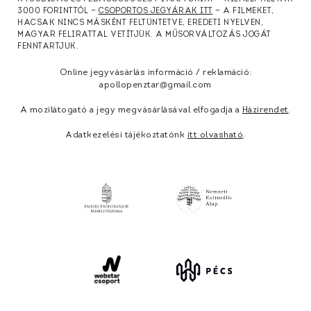
3000 FORINTTÓL —
CSOPORTOS JEGYÁRAK ITT
— A FILMEKET,
HACSAK NINCS MÁSKÉNT FELTÜNTETVE, EREDETI NYELVEN,
MAGYAR FELIRATTAL VETÍTJÜK. A MŰSORVÁLTOZÁS JOGÁT
FENNTARTJUK.
Online jegyvásárlás információ / reklamáció:
apollopenztar@gmail.com
A mozilátogató a jegy megvásárlásával elfogadja a
Házirendet
.
Adatkezelési tájékoztatónk
itt olvasható
.