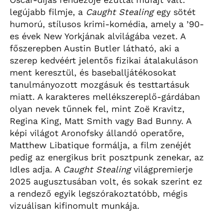
legújabb filmje, a
Caught Stealing
egy sötét
humorú, stílusos krimi-komédia, amely a ’90-
es évek New Yorkjának alvilágába vezet. A
főszerepben Austin Butler látható, aki a
szerep kedvéért jelentős fizikai átalakuláson
ment keresztül, és baseballjátékosokat
tanulmányozott mozgásuk és testtartásuk
miatt. A karakteres mellékszereplő-gárdában
olyan nevek tűnnek fel, mint Zoë Kravitz,
Regina King, Matt Smith vagy Bad Bunny. A
képi világot Aronofsky állandó operatőre,
Matthew Libatique formálja, a film zenéjét
pedig az energikus brit posztpunk zenekar, az
Idles adja. A
Caught Stealing
világpremierje
2025 augusztusában volt, és sokak szerint ez
a rendező egyik legszórakoztatóbb, mégis
vizuálisan kifinomult munkája.