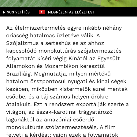
NINCS VETÍTÉS
MEGNÉZEM AZ ELŐZETEST
Az élelmiszertermelés egyre inkább néhány
óriáscég hatalmas üzletévé válik. A
Szójalizmus a sertéshús és az ahhoz
kapcsolódó monokultúrás szójatermesztés
folyamatát kíséri végig Kínától az Egyesült
Államokon és Mozambikon keresztül
Brazíliáig. Megmutatja, milyen mértékű
hatalom összpontosul nyugati és kínai cégek
kezében, miközben kistermelők ezrei mentek
csődbe, és a táj számos helyen örökre
átalakult. Ezt a rendszert exportálják szerte a
világon, az észak-karolinai trágyatározó
lagúnáktól az amazóniai esőerdő
monokultúrás szójatermesztéséig. A film
felveti a kérdést: vajon ezek a folyamatok