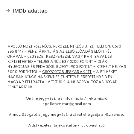
→
IMDb adatlap
APOLLÓ MOZI 7621 PÉCS, PERCZEL MIKLÓS U. 22. TELEFON: 0670
286 8447 — PÉNZTÁRNYITÁS AZ ELSŐ ELŐADÁS ELŐTT FÉL
ÓRÁVAL — JEGYEDET KÉSZPÉNZZEL VAGY KÁRTYÁVAL IS
KIFIZETHETED — TELJES ÁRÚ JEGY 2200 FORINT — DIÁK,
NYUGDÍJAS ÉS PEDAGÓGUS JEGY 1900 FORINT — KIEMELT HELYÁR
3000 FORINTTÓL —
CSOPORTOS JEGYÁRAK ITT
— A FILMEKET,
HACSAK NINCS MÁSKÉNT FELTÜNTETVE, EREDETI NYELVEN,
MAGYAR FELIRATTAL VETÍTJÜK. A MŰSORVÁLTOZÁS JOGÁT
FENNTARTJUK.
Online jegyvásárlás információ / reklamáció:
apollopenztar@gmail.com
A mozilátogató a jegy megvásárlásával elfogadja a
Házirendet
.
Adatkezelési tájékoztatónk
itt olvasható
.