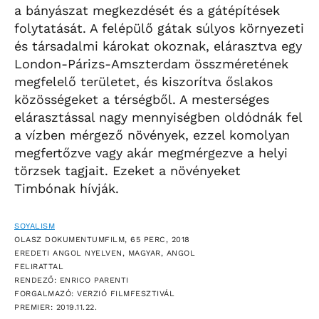
a bányászat megkezdését és a gátépítések
folytatását. A felépülő gátak súlyos környezeti
és társadalmi károkat okoznak, elárasztva egy
London-Párizs-Amszterdam összméretének
megfelelő területet, és kiszorítva őslakos
közösségeket a térségből. A mesterséges
elárasztással nagy mennyiségben oldódnák fel
a vízben mérgező növények, ezzel komolyan
megfertőzve vagy akár megmérgezve a helyi
törzsek tagjait. Ezeket a növényeket
Timbónak hívják.
SOYALISM
OLASZ DOKUMENTUMFILM, 65 PERC, 2018
EREDETI ANGOL NYELVEN, MAGYAR, ANGOL
FELIRATTAL
RENDEZŐ: ENRICO PARENTI
FORGALMAZÓ: VERZIÓ FILMFESZTIVÁL
PREMIER: 2019.11.22.