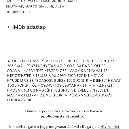
SZEREPLŐK: VALERIO MASTANDREA, KASIA
SMUTNIAK, MARCO GIALLINI, ALBA
ROHRWACHER
→
IMDb adatlap
APOLLÓ MOZI 7621 PÉCS, PERCZEL MIKLÓS U. 22. TELEFON: 0670
286 8447 — PÉNZTÁRNYITÁS AZ ELSŐ ELŐADÁS ELŐTT FÉL
ÓRÁVAL — JEGYEDET KÉSZPÉNZZEL VAGY KÁRTYÁVAL IS
KIFIZETHETED — TELJES ÁRÚ JEGY 2200 FORINT — DIÁK,
NYUGDÍJAS ÉS PEDAGÓGUS JEGY 1900 FORINT — KIEMELT HELYÁR
3000 FORINTTÓL —
CSOPORTOS JEGYÁRAK ITT
— A FILMEKET,
HACSAK NINCS MÁSKÉNT FELTÜNTETVE, EREDETI NYELVEN,
MAGYAR FELIRATTAL VETÍTJÜK. A MŰSORVÁLTOZÁS JOGÁT
FENNTARTJUK.
Online jegyvásárlás információ / reklamáció:
apollopenztar@gmail.com
A mozilátogató a jegy megvásárlásával elfogadja a
Házirendet
.