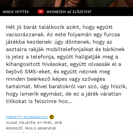
NINCS VETÍTÉS
MEGNÉZEM AZ ELŐZETEST
Hét jó barát találkozik azért, hogy együtt
vacsorázzanak. Az este folyamán egy furcsa
játékba kezdenek: úgy döntenek, hogy az
asztalra rakják mobiltelefonjaikat és bárkinek
is jelez a telefonja, együtt hallgatják meg a
kihangosított hívásokat, együtt olvassák el a
bejövő SMS-eket, és együtt néznek meg
minden beérkező képes vagy szöveges
tartalmat. Mivel barátokról van szó, úgy hiszik,
hogy ismerik egymást, de ez a játék váratlan
titkokat is felszínre hoz...
PERFETTI SCONOSCIUTI
OLASZ VÍGJÁTÉK, 97 PERC, 2016
RENDEZŐ: PAOLO GENOVESE