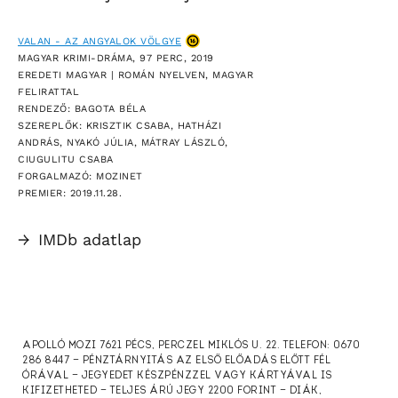
VALAN - AZ ANGYALOK VÖLGYE
MAGYAR KRIMI-DRÁMA, 97 PERC, 2019
EREDETI MAGYAR | ROMÁN NYELVEN, MAGYAR
FELIRATTAL
RENDEZŐ: BAGOTA BÉLA
SZEREPLŐK: KRISZTIK CSABA, HATHÁZI
ANDRÁS, NYAKÓ JÚLIA, MÁTRAY LÁSZLÓ,
CIUGULITU CSABA
FORGALMAZÓ: MOZINET
PREMIER: 2019.11.28.
→
IMDb adatlap
APOLLÓ MOZI 7621 PÉCS, PERCZEL MIKLÓS U. 22. TELEFON: 0670
286 8447 — PÉNZTÁRNYITÁS AZ ELSŐ ELŐADÁS ELŐTT FÉL
ÓRÁVAL — JEGYEDET KÉSZPÉNZZEL VAGY KÁRTYÁVAL IS
KIFIZETHETED — TELJES ÁRÚ JEGY 2200 FORINT — DIÁK,