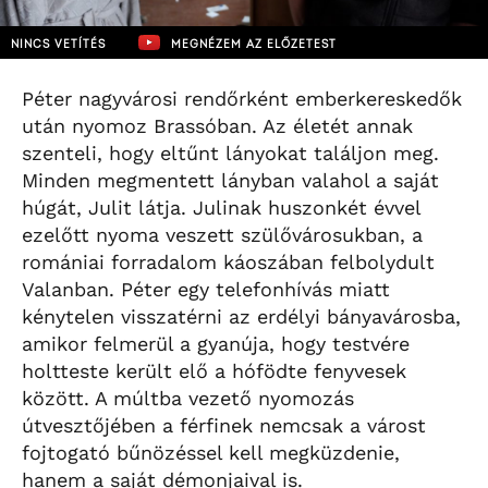
NINCS VETÍTÉS
MEGNÉZEM AZ ELŐZETEST
Péter nagyvárosi rendőrként emberkereskedők
után nyomoz Brassóban. Az életét annak
szenteli, hogy eltűnt lányokat találjon meg.
Minden megmentett lányban valahol a saját
húgát, Julit látja. Julinak huszonkét évvel
ezelőtt nyoma veszett szülővárosukban, a
romániai forradalom káoszában felbolydult
Valanban. Péter egy telefonhívás miatt
kénytelen visszatérni az erdélyi bányavárosba,
amikor felmerül a gyanúja, hogy testvére
holtteste került elő a hófödte fenyvesek
között. A múltba vezető nyomozás
útvesztőjében a férfinek nemcsak a várost
fojtogató bűnözéssel kell megküzdenie,
hanem a saját démonjaival is.