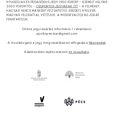
NYUGDÍJAS ÉS PEDAGÓGUS JEGY 1900 FORINT — KIEMELT HELYÁR
3000 FORINTTÓL —
CSOPORTOS JEGYÁRAK ITT
— A FILMEKET,
HACSAK NINCS MÁSKÉNT FELTÜNTETVE, EREDETI NYELVEN,
MAGYAR FELIRATTAL VETÍTJÜK. A MŰSORVÁLTOZÁS JOGÁT
FENNTARTJUK.
Online jegyvásárlás információ / reklamáció:
apollopenztar@gmail.com
A mozilátogató a jegy megvásárlásával elfogadja a
Házirendet
.
Adatkezelési tájékoztatónk
itt olvasható
.