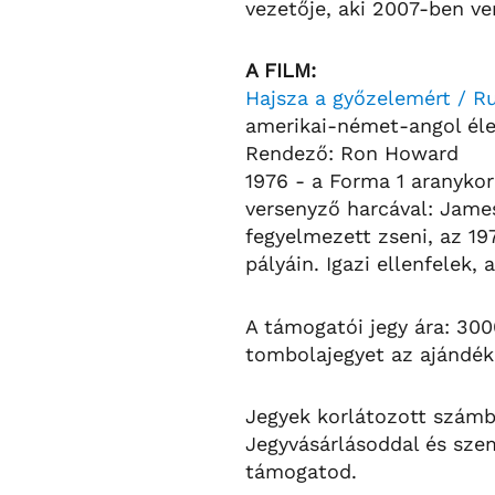
vezetője, aki 2007-ben ve
A FILM:
Hajsza a győzelemért / R
amerikai-német-angol élet
Rendező: Ron Howard
1976 - a Forma 1 aranykor
versenyző harcával: James
fegyelmezett zseni, az 19
pályáin. Igazi ellenfelek,
A támogatói jegy ára: 300
tombolajegyet az ajándék
Jegyek korlátozott szám
Jegyvásárlásoddal és sze
támogatod.