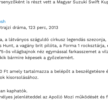
rsenyzőként is részt vett a Magyar Suzuki Swift Ku
ush
rajzi dráma, 123 perc, 2013
a, a látványos száguldó cirkusz legendás szezonja, 
 Hunt, a vagány brit pilóta, a Forma 1 rocksztárja, 
75-ös világbajnok néz egymással farkasszemet a vil
 akik bármire képesek a győzelemért.
0 Ft amely tartalmazza a belépőt a beszélgetésre és
ok kisorsolásához.
ban kaphatók.
mélyes jelenléteddel az Apolló Mozi működését és