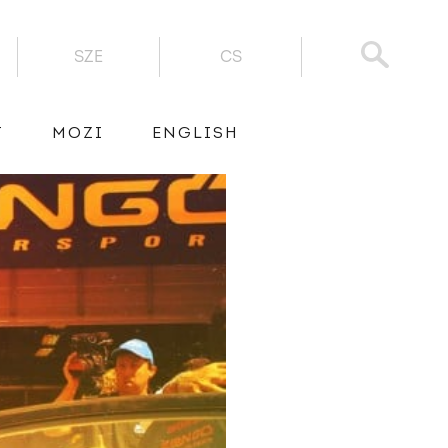
SZE
CS
T
MOZI
ENGLISH