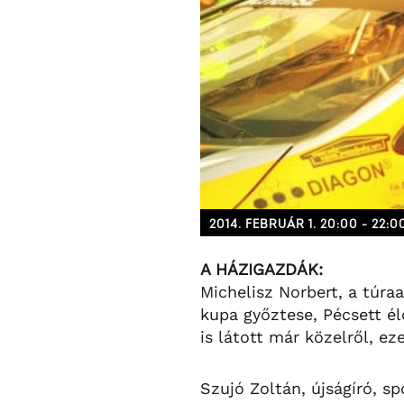
2014. FEBRUÁR 1. 20:00 - 22:0
A HÁZIGAZDÁK:
Michelisz Norbert, a túr
kupa győztese, Pécsett él
is látott már közelről, e
Szujó Zoltán, újságíró, s