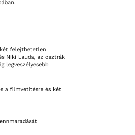
pában.
két felejthetetlen
és Niki Lauda, az osztrák
ág legveszélyesebb
 a filmvetítésre és két
 fennmaradását