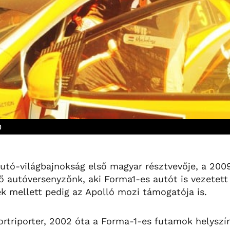
0
aautó-világbajnokság első magyar résztvevője, a 20
ő autóversenyzőnk, aki Forma1-es autót is vezetett
zek mellett pedig az Apolló mozi támogatója is.
portriporter, 2002 óta a Forma-1-es futamok helyszí