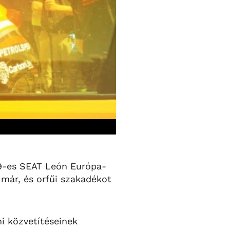
09-es SEAT León Európa-
 már, és orfűi szakadékot
ni közvetítéseinek