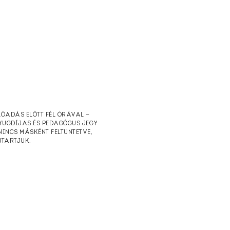
ELŐADÁS ELŐTT FÉL ÓRÁVAL —
NYUGDÍJAS ÉS PEDAGÓGUS JEGY
NINCS MÁSKÉNT FELTÜNTETVE,
NTARTJUK.