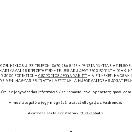
RCZEL MIKLÓS U. 22. TELEFON: 0670 286 8447 — PÉNZTÁRNYITÁS AZ ELSŐ 
KÁRTYÁVAL IS KIFIZETHETED — TELJES ÁRÚ JEGY 2200 FORINT — DIÁK, 
ÁR 3000 FORINTTÓL —
CSOPORTOS JEGYÁRAK ITT
— A FILMEKET, HACSAK 
NYELVEN, MAGYAR FELIRATTAL VETÍTJÜK. A MŰSORVÁLTOZÁS JOGÁT FEN
Online jegyvásárlás információ / reklamáció: apollopenztar@gmail.com
A mozilátogató a jegy megvásárlásával elfogadja a
Házirendet
.
Adatkezelési tájékoztatónk
itt olvasható
.