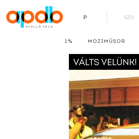
P
SZO
1%
MOZIMŰSOR
VÁLTS VELÜNK!