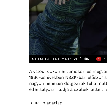
A FILMET JELENLEG NEM VETÍTJÜK
M
A valódi dokumentumokon és megtörté
1960-as években NSZK-ban először sze
nagyon nehezen dolgozzák fel a múlt
ellensúlyozni tudja a szüleik tetteit
→
IMDb adatlap