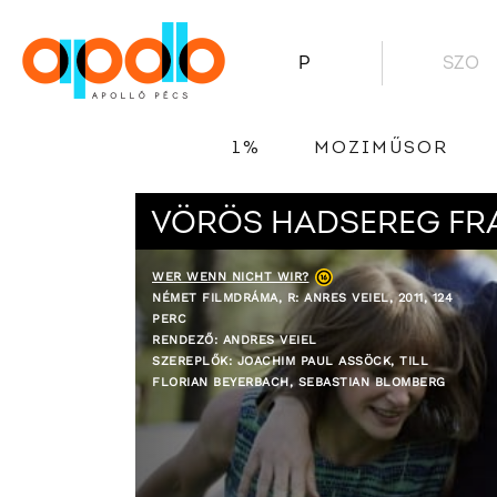
P
SZO
1%
MOZIMŰSOR
VÖRÖS HADSEREG FR
WER WENN NICHT WIR?
NÉMET FILMDRÁMA, R: ANRES VEIEL, 2011, 124
PERC
RENDEZŐ: ANDRES VEIEL
SZEREPLŐK: JOACHIM PAUL ASSÖCK, TILL
FLORIAN BEYERBACH, SEBASTIAN BLOMBERG