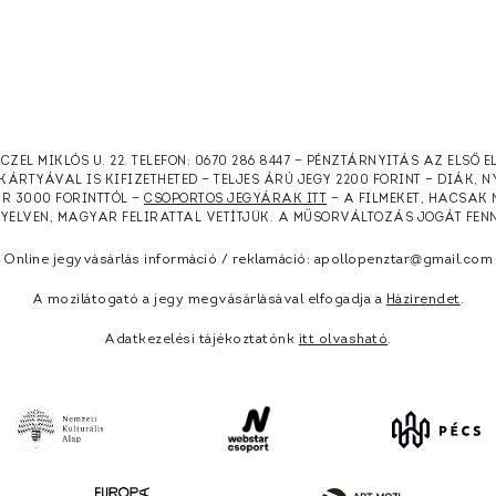
RCZEL MIKLÓS U. 22. TELEFON: 0670 286 8447 — PÉNZTÁRNYITÁS AZ ELSŐ 
KÁRTYÁVAL IS KIFIZETHETED — TELJES ÁRÚ JEGY 2200 FORINT — DIÁK, 
ÁR 3000 FORINTTÓL —
CSOPORTOS JEGYÁRAK ITT
— A FILMEKET, HACSAK 
NYELVEN, MAGYAR FELIRATTAL VETÍTJÜK. A MŰSORVÁLTOZÁS JOGÁT FEN
Online jegyvásárlás információ / reklamáció: apollopenztar@gmail.com
A mozilátogató a jegy megvásárlásával elfogadja a
Házirendet
.
Adatkezelési tájékoztatónk
itt olvasható
.