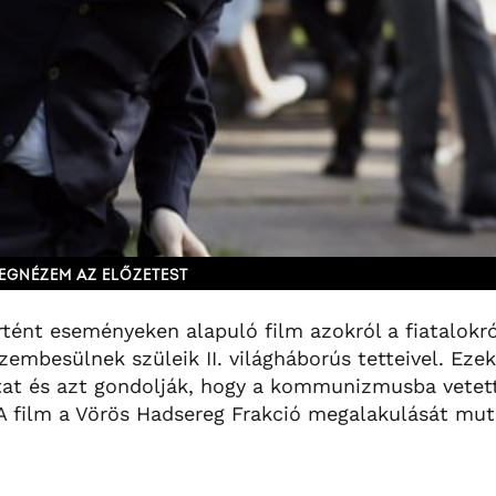
EGNÉZEM AZ ELŐZETEST
nt eseményeken alapuló film azokról a fiatalokról
mbesülnek szüleik II. világháborús tetteivel. Ezek
at és azt gondolják, hogy a kommunizmusba vetett
. A film a Vörös Hadsereg Frakció megalakulását mut