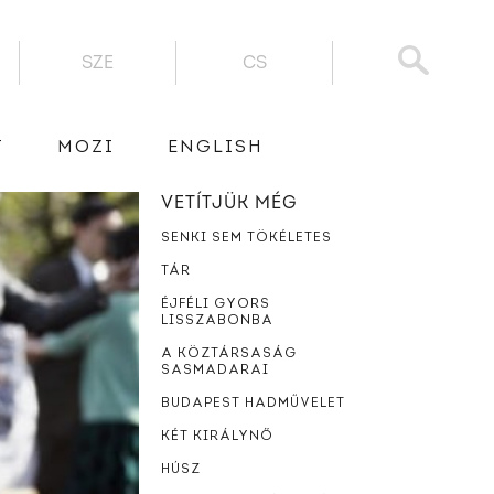
SZE
CS
T
MOZI
ENGLISH
VETÍTJÜK MÉG
SENKI SEM TÖKÉLETES
TÁR
ÉJFÉLI GYORS
LISSZABONBA
A KÖZTÁRSASÁG
SASMADARAI
BUDAPEST HADMŰVELET
KÉT KIRÁLYNŐ
HÚSZ