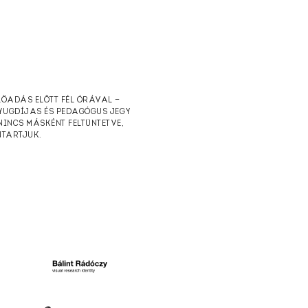
ELŐADÁS ELŐTT FÉL ÓRÁVAL —
NYUGDÍJAS ÉS PEDAGÓGUS JEGY
NINCS MÁSKÉNT FELTÜNTETVE,
NTARTJUK.