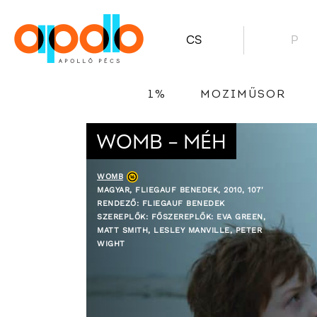
CS
P
1%
MOZIMŰSOR
WOMB – MÉH
WOMB
MAGYAR, FLIEGAUF BENEDEK, 2010, 107'
RENDEZŐ: FLIEGAUF BENEDEK
SZEREPLŐK: FŐSZEREPLŐK: EVA GREEN,
MATT SMITH, LESLEY MANVILLE, PETER
WIGHT