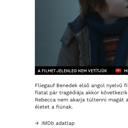
A FILMET JELENLEG NEM VETÍTJÜK
M
Fliegauf Benedek első angol nyelvű f
fiatal pár tragédiája akkor következi
Rebecca nem akarja túltenni magát a
életet a fiúnak.
→
IMDb adatlap