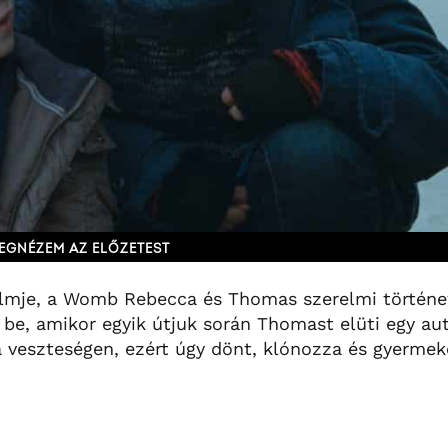
EGNÉZEM AZ ELŐZETEST
ilmje, a Womb Rebecca és Thomas szerelmi történet
k be, amikor egyik útjuk során Thomast elüti egy au
 veszteségen, ezért úgy dönt, klónozza és gyermek