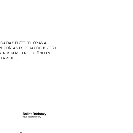
ELŐADÁS ELŐTT FÉL ÓRÁVAL —
NYUGDÍJAS ÉS PEDAGÓGUS JEGY
NINCS MÁSKÉNT FELTÜNTETVE,
NTARTJUK.