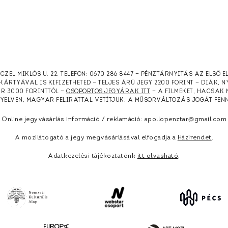
RCZEL MIKLÓS U. 22. TELEFON: 0670 286 8447 — PÉNZTÁRNYITÁS AZ ELSŐ 
KÁRTYÁVAL IS KIFIZETHETED — TELJES ÁRÚ JEGY 2200 FORINT — DIÁK, 
ÁR 3000 FORINTTÓL —
CSOPORTOS JEGYÁRAK ITT
— A FILMEKET, HACSAK 
NYELVEN, MAGYAR FELIRATTAL VETÍTJÜK. A MŰSORVÁLTOZÁS JOGÁT FEN
Online jegyvásárlás információ / reklamáció: apollopenztar@gmail.com
A mozilátogató a jegy megvásárlásával elfogadja a
Házirendet
.
Adatkezelési tájékoztatónk
itt olvasható
.