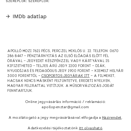
SZEREPLŐK: SZEREPLŐK:
→
IMDb adatlap
APOLLÓ MOZI 7621 PÉCS, PERCZEL MIKLÓS U. 22. TELEFON: 0670
286 8447 — PÉNZTÁRNYITÁS AZ ELSŐ ELŐADÁS ELŐTT FÉL
ÓRÁVAL — JEGYEDET KÉSZPÉNZZEL VAGY KÁRTYÁVAL IS
KIFIZETHETED — TELJES ÁRÚ JEGY 2200 FORINT — DIÁK,
NYUGDÍJAS ÉS PEDAGÓGUS JEGY 1900 FORINT — KIEMELT HELYÁR
3000 FORINTTÓL —
CSOPORTOS JEGYÁRAK ITT
— A FILMEKET,
HACSAK NINCS MÁSKÉNT FELTÜNTETVE, EREDETI NYELVEN,
MAGYAR FELIRATTAL VETÍTJÜK. A MŰSORVÁLTOZÁS JOGÁT
FENNTARTJUK.
Online jegyvásárlás információ / reklamáció:
apollopenztar@gmail.com
A mozilátogató a jegy megvásárlásával elfogadja a
Házirendet
.
Adatkezelési tájékoztatónk
itt olvasható
.