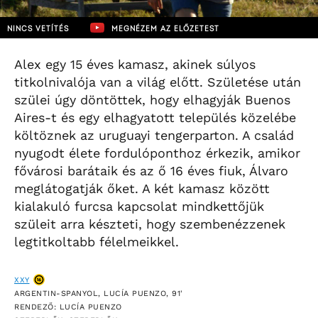
NINCS VETÍTÉS
MEGNÉZEM AZ ELŐZETEST
Alex egy 15 éves kamasz, akinek súlyos
titkolnivalója van a világ előtt. Születése után
szülei úgy döntöttek, hogy elhagyják Buenos
Aires-t és egy elhagyatott település közelébe
költöznek az uruguayi tengerparton. A család
nyugodt élete fordulóponthoz érkezik, amikor
fővárosi barátaik és az ő 16 éves fiuk, Álvaro
meglátogatják őket. A két kamasz között
kialakuló furcsa kapcsolat mindkettőjük
szüleit arra készteti, hogy szembenézzenek
legtitkoltabb félelmeikkel.
XXY
ARGENTIN-SPANYOL, LUCÍA PUENZO, 91'
RENDEZŐ: LUCÍA PUENZO