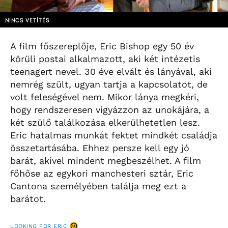
NINCS VETÍTÉS
A film főszereplője, Eric Bishop egy 50 év
körüli postai alkalmazott, aki két intézetis
teenagert nevel. 30 éve elvált és lányával, aki
nemrég szült, ugyan tartja a kapcsolatot, de
volt feleségével nem. Mikor lánya megkéri,
hogy rendszeresen vigyázzon az unokájára, a
két szülő találkozása elkerülhetetlen lesz.
Eric hatalmas munkát fektet mindkét családja
összetartásába. Ehhez persze kell egy jó
barát, akivel mindent megbeszélhet. A film
főhőse az egykori manchesteri sztár, Eric
Cantona személyében találja meg ezt a
barátot.
LOOKING FOR ERIC