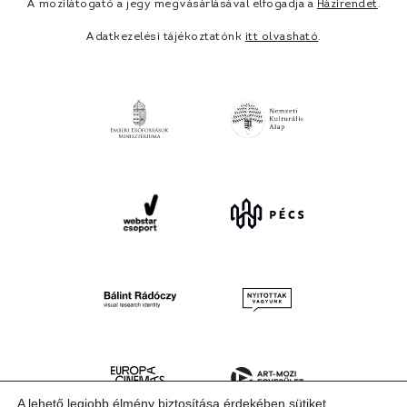
A mozilátogató a jegy megvásárlásával elfogadja a
Házirendet
.
Adatkezelési tájékoztatónk
itt olvasható
.
A lehető legjobb élmény biztosítása érdekében sütiket