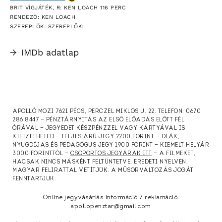
BRIT VÍGJÁTÉK, R: KEN LOACH 116 PERC
RENDEZŐ: KEN LOACH
SZEREPLŐK: SZEREPLŐK:
→
IMDb adatlap
APOLLÓ MOZI 7621 PÉCS, PERCZEL MIKLÓS U. 22. TELEFON: 0670
286 8447 — PÉNZTÁRNYITÁS AZ ELSŐ ELŐADÁS ELŐTT FÉL
ÓRÁVAL — JEGYEDET KÉSZPÉNZZEL VAGY KÁRTYÁVAL IS
KIFIZETHETED — TELJES ÁRÚ JEGY 2200 FORINT — DIÁK,
NYUGDÍJAS ÉS PEDAGÓGUS JEGY 1900 FORINT — KIEMELT HELYÁR
3000 FORINTTÓL —
CSOPORTOS JEGYÁRAK ITT
— A FILMEKET,
HACSAK NINCS MÁSKÉNT FELTÜNTETVE, EREDETI NYELVEN,
MAGYAR FELIRATTAL VETÍTJÜK. A MŰSORVÁLTOZÁS JOGÁT
FENNTARTJUK.
Online jegyvásárlás információ / reklamáció:
apollopenztar@gmail.com