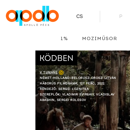
CS
P
1%
MOZIMŰSOR
KÖDBEN
V TUMANE
NÉMET-HOLLAND-BELORUSZ-OROSZ-LITVÁN
HÁBORÚS FILMDRÁMA, 127 PERC, 2012
RENDEZŐ: SERGEI LOZNITSA
SZEREPLŐK: VLADIMIR SVIRSKIY, VLADISLAV
ABASHIN, SERGEI KOLESOV