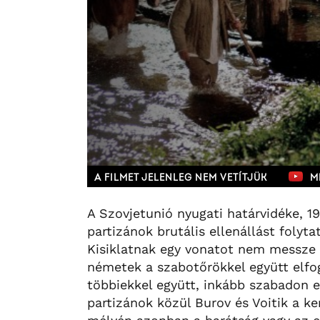
A FILMET JELENLEG NEM VETÍTJÜK
M
A Szovjetunió nyugati határvidéke, 1
partizánok brutális ellenállást folyta
Kisiklatnak egy vonatot nem messze a
németek a szabotőrökkel együtt elfogj
többiekkel együtt, inkább szabadon e
partizánok közül Burov és Voitik a ke