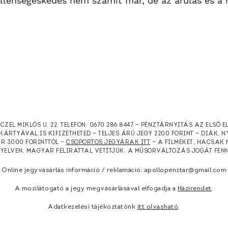
llenségeskedés nem számít már, de az árulás és a 
RCZEL MIKLÓS U. 22. TELEFON: 0670 286 8447 — PÉNZTÁRNYITÁS AZ ELSŐ 
KÁRTYÁVAL IS KIFIZETHETED — TELJES ÁRÚ JEGY 2200 FORINT — DIÁK, 
ÁR 3000 FORINTTÓL —
CSOPORTOS JEGYÁRAK ITT
— A FILMEKET, HACSAK 
NYELVEN, MAGYAR FELIRATTAL VETÍTJÜK. A MŰSORVÁLTOZÁS JOGÁT FEN
Online jegyvásárlás információ / reklamáció: apollopenztar@gmail.com
A mozilátogató a jegy megvásárlásával elfogadja a
Házirendet
.
Adatkezelési tájékoztatónk
itt olvasható
.