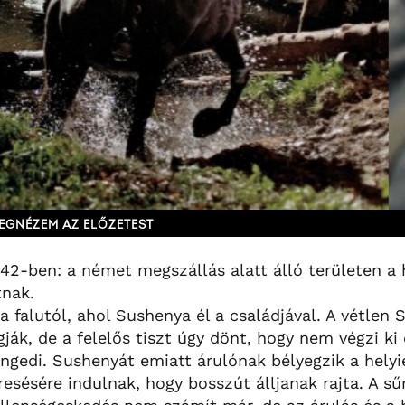
EGNÉZEM AZ ELŐZETEST
942-ben: a német megszállás alatt álló területen a 
tnak.
 falutól, ahol Sushenya él a családjával. A vétlen 
ák, de a felelős tiszt úgy dönt, hogy nem végzi ki 
ngedi. Sushenyát emiatt árulónak bélyegzik a helyie
resésére indulnak, hogy bosszút álljanak rajta. A sű