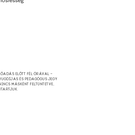
hősiesség
ELŐADÁS ELŐTT FÉL ÓRÁVAL —
NYUGDÍJAS ÉS PEDAGÓGUS JEGY
NINCS MÁSKÉNT FELTÜNTETVE,
NTARTJUK.