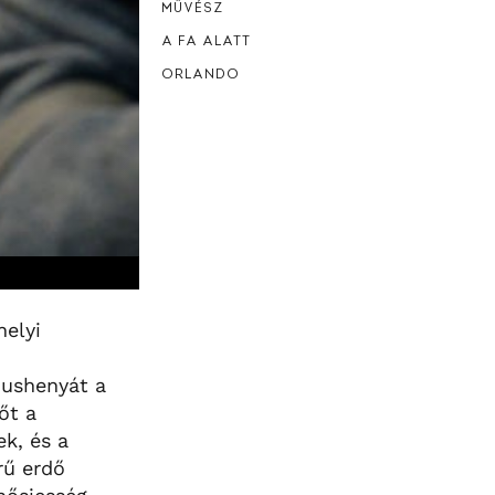
MŰVÉSZ
A FA ALATT
ORLANDO
helyi
Sushenyát a
őt a
k, és a
rű erdő