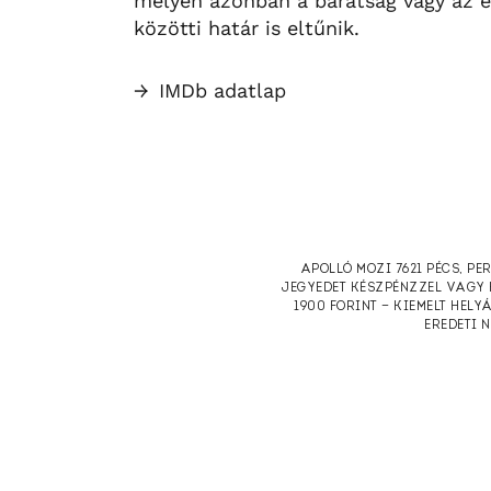
mélyén azonban a barátság vagy az e
közötti határ is eltűnik.
→
IMDb adatlap
APOLLÓ MOZI 7621 PÉCS, PE
JEGYEDET KÉSZPÉNZZEL VAGY 
1900 FORINT — KIEMELT HELY
EREDETI 