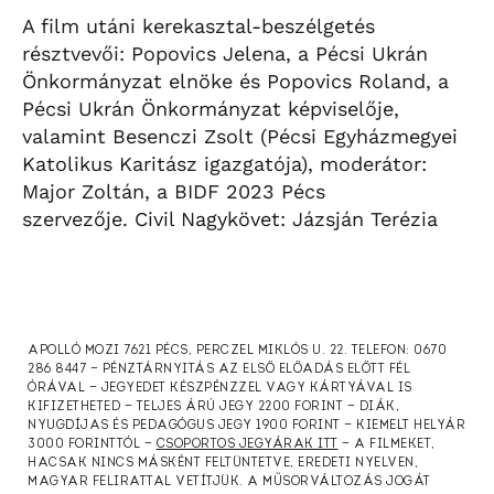
A film utáni kerekasztal-beszélgetés
résztvevői: Popovics Jelena, a Pécsi Ukrán
Önkormányzat elnöke és Popovics Roland, a
Pécsi Ukrán Önkormányzat képviselője,
valamint Besenczi Zsolt (Pécsi Egyházmegyei
Katolikus Karitász igazgatója), moderátor:
Major Zoltán, a BIDF 2023 Pécs
szervezője. Civil Nagykövet: Jázsján Terézia
APOLLÓ MOZI 7621 PÉCS, PERCZEL MIKLÓS U. 22. TELEFON: 0670
286 8447 — PÉNZTÁRNYITÁS AZ ELSŐ ELŐADÁS ELŐTT FÉL
ÓRÁVAL — JEGYEDET KÉSZPÉNZZEL VAGY KÁRTYÁVAL IS
KIFIZETHETED — TELJES ÁRÚ JEGY 2200 FORINT — DIÁK,
NYUGDÍJAS ÉS PEDAGÓGUS JEGY 1900 FORINT — KIEMELT HELYÁR
3000 FORINTTÓL —
CSOPORTOS JEGYÁRAK ITT
— A FILMEKET,
HACSAK NINCS MÁSKÉNT FELTÜNTETVE, EREDETI NYELVEN,
MAGYAR FELIRATTAL VETÍTJÜK. A MŰSORVÁLTOZÁS JOGÁT