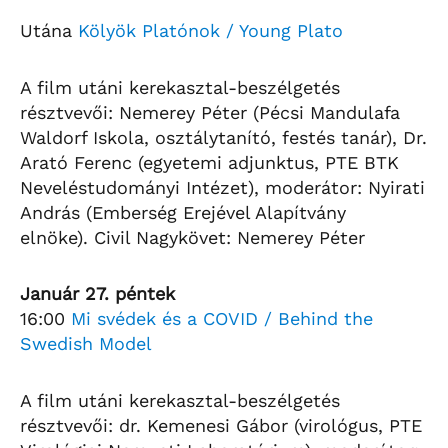
Utána
Kölyök Platónok / Young Plato
A film utáni kerekasztal-beszélgetés
résztvevői: Nemerey Péter (Pécsi Mandulafa
Waldorf Iskola, osztálytanító, festés tanár), Dr.
Arató Ferenc (egyetemi adjunktus, PTE BTK
Neveléstudományi Intézet), moderátor: Nyirati
András (Emberség Erejével Alapítvány
elnöke). Civil Nagykövet: Nemerey Péter
Január 27. péntek
16:00
Mi svédek és a COVID / Behind the
Swedish Model
A film utáni kerekasztal-beszélgetés
résztvevői: dr. Kemenesi Gábor (virológus, PTE