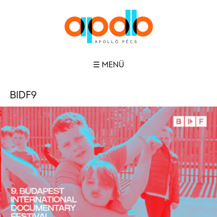
☰ MENÜ
BIDF9