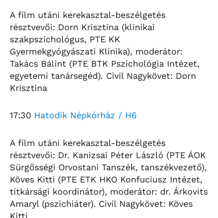
A film utáni kerekasztal-beszélgetés
résztvevői: Dorn Krisztina (klinikai
szakpszichológus, PTE KK
Gyermekgyógyászati Klinika), moderátor:
Takács Bálint (PTE BTK Pszichológia Intézet,
egyetemi tanársegéd). Civil Nagykövet: Dorn
Krisztina
17:30
Hatodik Népkórház / H6
A film utáni kerekasztal-beszélgetés
résztvevői: Dr. Kanizsai Péter László (PTE ÁOK
Sürgősségi Orvostani Tanszék, tanszékvezető),
Köves Kitti (PTE ETK HKO Konfuciusz Intézet,
titkársági koordinátor), moderátor: dr. Árkovits
Amaryl (pszichiáter). Civil Nagykövet: Köves
Kitti