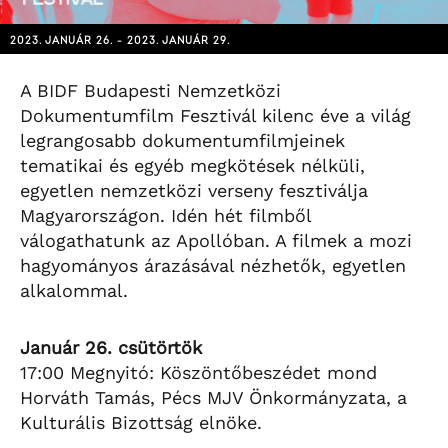
2023. JANUÁR 26. - 2023. JANUÁR 29.
A BIDF Budapesti Nemzetközi
Dokumentumfilm Fesztivál kilenc éve a világ
legrangosabb dokumentumfilmjeinek
tematikai és egyéb megkötések nélküli,
egyetlen nemzetközi verseny fesztiválja
Magyarországon. Idén hét filmből
válogathatunk az Apollóban. A filmek a mozi
hagyományos árazásával nézhetők, egyetlen
alkalommal.
Január 26. csütörtök
17:00 Megnyitó: Köszöntőbeszédet mond
Horváth Tamás, Pécs MJV Önkormányzata, a
Kulturális Bizottság elnöke.