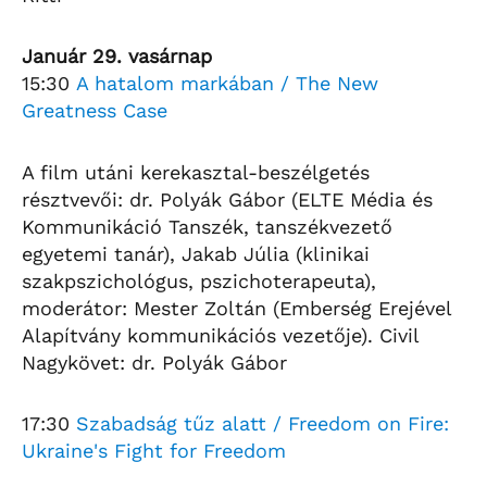
Január 29. vasárnap
15:30
A hatalom markában / The New
Greatness Case
A film utáni kerekasztal-beszélgetés
résztvevői: dr. Polyák Gábor (ELTE Média és
Kommunikáció Tanszék, tanszékvezető
egyetemi tanár), Jakab Júlia (klinikai
szakpszichológus, pszichoterapeuta),
moderátor: Mester Zoltán (Emberség Erejével
Alapítvány kommunikációs vezetője). Civil
Nagykövet: dr. Polyák Gábor
17:30
Szabadság tűz alatt / Freedom on Fire:
Ukraine's Fight for Freedom