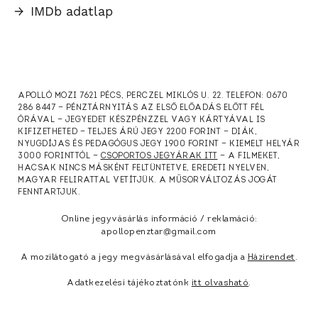
→
IMDb adatlap
APOLLÓ MOZI 7621 PÉCS, PERCZEL MIKLÓS U. 22. TELEFON: 0670
286 8447 — PÉNZTÁRNYITÁS AZ ELSŐ ELŐADÁS ELŐTT FÉL
ÓRÁVAL — JEGYEDET KÉSZPÉNZZEL VAGY KÁRTYÁVAL IS
KIFIZETHETED — TELJES ÁRÚ JEGY 2200 FORINT — DIÁK,
NYUGDÍJAS ÉS PEDAGÓGUS JEGY 1900 FORINT — KIEMELT HELYÁR
3000 FORINTTÓL —
CSOPORTOS JEGYÁRAK ITT
— A FILMEKET,
HACSAK NINCS MÁSKÉNT FELTÜNTETVE, EREDETI NYELVEN,
MAGYAR FELIRATTAL VETÍTJÜK. A MŰSORVÁLTOZÁS JOGÁT
FENNTARTJUK.
Online jegyvásárlás információ / reklamáció:
apollopenztar@gmail.com
A mozilátogató a jegy megvásárlásával elfogadja a
Házirendet
.
Adatkezelési tájékoztatónk
itt olvasható
.