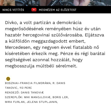
NINCS VETÍTÉS
MEGNÉZEM AZ ELŐZETEST
Divko, a volt partizán a demokrácia
megerősödésének reményében húsz év után
hazatér hercegovinai szülővárosába. Eljátszva
a külföldön meggazdagodott embert,
Mercedesen, egy negyven évvel fiatalabb nő
kíséretében érkezik meg. Pénze és régi barátai
segítségével azonnal hozzálát, hogy
megbosszulja múltbéli sérelmeit.
BOSZNIAI-FRANCIA FILMDRÁMA, R: DANIS
TANOVIC, 113 PERC
RENDEZŐ: DANIS TANOVIÆ
SZEREPLŐK: MIKI MANOJLOVIÆ, BORIS LER,
MIRA FURLAN, JELENA STUPLJANIN,