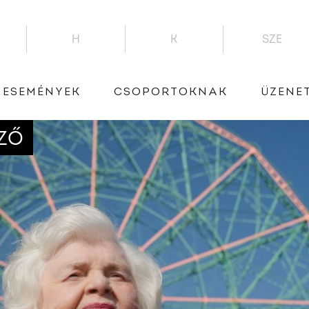
H
K
SZE
ESEMÉNYEK
CSOPORTOKNAK
ÜZENE
ZŐ