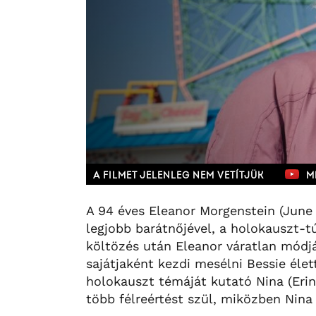
A FILMET JELENLEG NEM VETÍTJÜK
M
A 94 éves Eleanor Morgenstein (June 
legjobb barátnőjével, a holokauszt-tú
költözés után Eleanor váratlan módjá
sajátjaként kezdi mesélni Bessie élett
holokauszt témáját kutató Nina (Erin
több félreértést szül, miközben Nina 