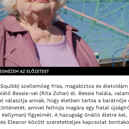
EGNÉZEM AZ ELŐZETEST
Squibb) szellemileg friss, magabiztos és életvidám 
lélő Bessie-vel (Rita Zohar) él. Bessie halála, valam
t választja annak, hogy életben tartsa a barátnője
örténetét, amivel felhívja magára egy fiatal újságíró
 Kellyman) figyelmét. A hazugság önálló életre kel,
és Eleanor között szeretetteljes kapcsolat bontakoz