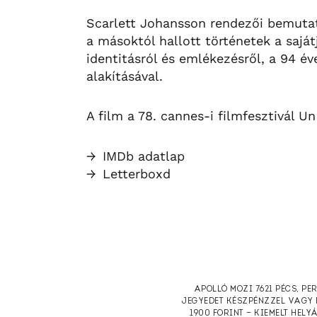
Scarlett Johansson rendezői bemuta
a másoktól hallott történetek a sajá
identitásról és emlékezésről, a 94 é
alakításával.
A film a 78. cannes-i filmfesztivál U
→
IMDb adatlap
→
Letterboxd
APOLLÓ MOZI 7621 PÉCS, PE
JEGYEDET KÉSZPÉNZZEL VAGY 
1900 FORINT — KIEMELT HELY