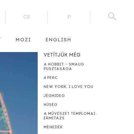
CS
P
T
MOZI
ENGLISH
VETÍTJÜK MÉG
A HOBBIT – SMAUG
PUSZTASÁGA
4 PERC
NEW YORK, I LOVE YOU
JÉGHIDEG
HŰSÉG
A MŰVÉSZET TEMPLOMAI:
ERMITÁZS
MENEDÉK