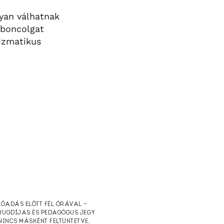
yan válhatnak
 boncolgat
rizmatikus
ELŐADÁS ELŐTT FÉL ÓRÁVAL —
NYUGDÍJAS ÉS PEDAGÓGUS JEGY
NINCS MÁSKÉNT FELTÜNTETVE,