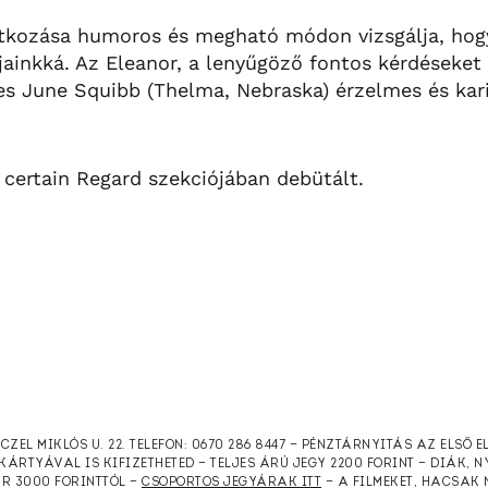
tkozása humoros és megható módon vizsgálja, hog
tjainkká. Az Eleanor, a lenyűgöző fontos kérdéseket
ves June Squibb (Thelma, Nebraska) érzelmes és ka
n certain Regard szekciójában debütált.
RCZEL MIKLÓS U. 22. TELEFON: 0670 286 8447 — PÉNZTÁRNYITÁS AZ ELSŐ 
KÁRTYÁVAL IS KIFIZETHETED — TELJES ÁRÚ JEGY 2200 FORINT — DIÁK, 
ÁR 3000 FORINTTÓL —
CSOPORTOS JEGYÁRAK ITT
— A FILMEKET, HACSAK 