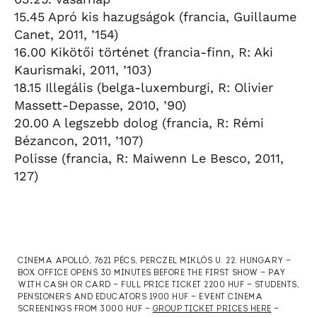
15.45 Apró kis hazugságok (francia, Guillaume
Canet, 2011, ’154)
16.00 Kikötői történet (francia-finn, R: Aki
Kaurismaki, 2011, ’103)
18.15 Illegális (belga-luxemburgi, R: Olivier
Massett-Depasse, 2010, ’90)
20.00 A legszebb dolog (francia, R: Rémi
Bézancon, 2011, ’107)
Polisse (francia, R: Maiwenn Le Besco, 2011,
127)
CINEMA APOLLÓ, 7621 PÉCS, PERCZEL MIKLÓS U. 22. HUNGARY —
BOX OFFICE OPENS 30 MINUTES BEFORE THE FIRST SHOW — PAY
WITH CASH OR CARD — FULL PRICE TICKET 2200 HUF — STUDENTS,
PENSIONERS AND EDUCATORS 1900 HUF — EVENT CINEMA
SCREENINGS FROM 3000 HUF —
GROUP TICKET PRICES HERE
—