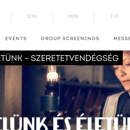
SUN
MON
TUE
EVENTS
GROUP SCREENINGS
MESS
LETÜNK – SZERETETVENDÉGSÉG