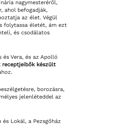
inária nagymesteréről,
r, ahol befogadják,
oztatja az élet. Végül
s folytassa életét, ám ezt
teli, és csodálatos
s és Vera, és az Apolló
 receptjeibők készült
ához.
eszélgetésre, borozásra,
mélyes jelenléteddel az
em és Lokál, a Pezsgőház