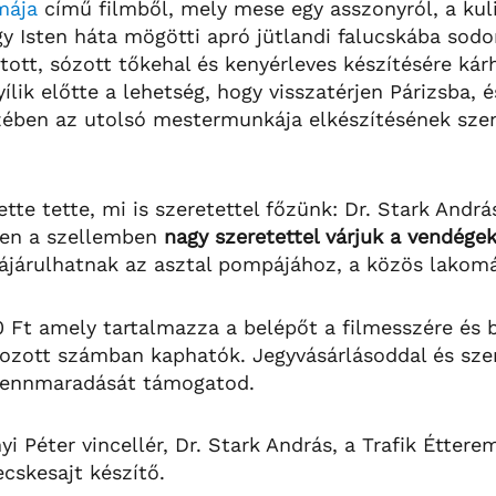
mája
című filmből, mely mese egy asszonyról, a kul
gy Isten háta mögötti apró jütlandi falucskába sodo
tott, sózott tőkehal és kenyérleves készítésére kárh
lik előtte a lehetség, hogy visszatérjen Párizsba, é
zében az utolsó mestermunkája elkészítésének szen
te tette, mi is szeretettel főzünk: Dr. Stark Andrá
ben a szellemben
nagy szeretettel várjuk a vendégek
ájárulhatnak az asztal pompájához, a közös lakom
 Ft amely tartalmazza a belépőt a filmesszére és b
átozott számban kaphatók. Jegyvásárlásoddal és sze
fennmaradását támogatod.
 Péter vincellér, Dr. Stark András, a Trafik Étter
cskesajt készítő.