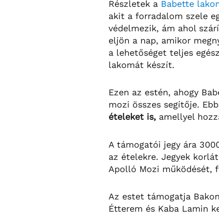
Részletek a
Babette lako
akit a forradalom szele e
védelmezik, ám ahol szárí
eljön a nap, amikor megnyí
a lehetőséget teljes egés
lakomát készít.
Ezen az estén, ahogy Babet
mozi összes segítője. Eb
ételeket is,
amellyel hozz
A támogatói jegy ára 3000
az ételekre. Jegyek korl
Apolló Mozi működését, 
Az estet támogatja Bakonyi
Étterem és Kaba Lamin ke