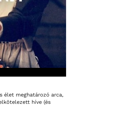
lis élet meghatározó arca,
lkötelezett híve (és