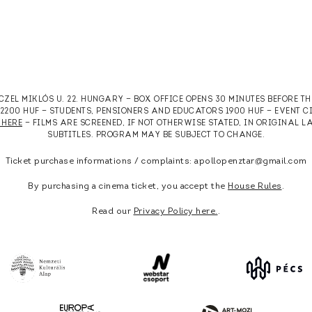
RCZEL MIKLÓS U. 22. HUNGARY — BOX OFFICE OPENS 30 MINUTES BEFORE T
T 2200 HUF — STUDENTS, PENSIONERS AND EDUCATORS 1900 HUF — EVENT 
 HERE
— FILMS ARE SCREENED, IF NOT OTHERWISE STATED, IN ORIGINAL
SUBTITLES. PROGRAM MAY BE SUBJECT TO CHANGE.
Ticket purchase informations / complaints: apollopenztar@gmail.com
By purchasing a cinema ticket, you accept the
House Rules
.
Read our
Privacy Policy here.
.