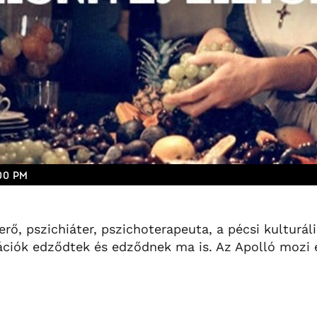
:00 PM
erő, pszichiáter, pszichoterapeuta, a pécsi kulturá
ációk edződtek és edződnek ma is. Az Apolló mozi e