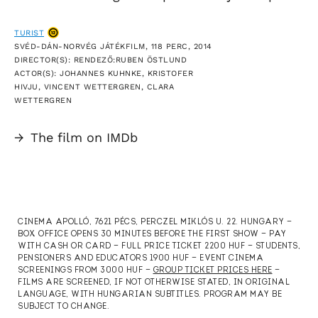
TURIST
SVÉD-DÁN-NORVÉG JÁTÉKFILM, 118 PERC, 2014
DIRECTOR(S): RENDEZŐ:RUBEN ÖSTLUND
ACTOR(S): JOHANNES KUHNKE, KRISTOFER
HIVJU, VINCENT WETTERGREN, CLARA
WETTERGREN
→
The film on IMDb
CINEMA APOLLÓ, 7621 PÉCS, PERCZEL MIKLÓS U. 22. HUNGARY —
BOX OFFICE OPENS 30 MINUTES BEFORE THE FIRST SHOW — PAY
WITH CASH OR CARD — FULL PRICE TICKET 2200 HUF — STUDENTS,
PENSIONERS AND EDUCATORS 1900 HUF — EVENT CINEMA
SCREENINGS FROM 3000 HUF —
GROUP TICKET PRICES HERE
—
FILMS ARE SCREENED, IF NOT OTHERWISE STATED, IN ORIGINAL
LANGUAGE, WITH HUNGARIAN SUBTITLES. PROGRAM MAY BE
SUBJECT TO CHANGE.