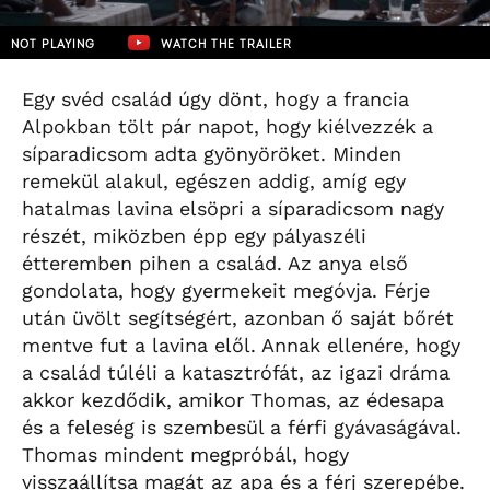
NOT PLAYING
WATCH THE TRAILER
Egy svéd család úgy dönt, hogy a francia
Alpokban tölt pár napot, hogy kiélvezzék a
síparadicsom adta gyönyöröket. Minden
remekül alakul, egészen addig, amíg egy
hatalmas lavina elsöpri a síparadicsom nagy
részét, miközben épp egy pályaszéli
étteremben pihen a család. Az anya első
gondolata, hogy gyermekeit megóvja. Férje
után üvölt segítségért, azonban ő saját bőrét
mentve fut a lavina elől. Annak ellenére, hogy
a család túléli a katasztrófát, az igazi dráma
akkor kezdődik, amikor Thomas, az édesapa
és a feleség is szembesül a férfi gyávaságával.
Thomas mindent megpróbál, hogy
visszaállítsa magát az apa és a férj szerepébe.