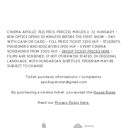
CINEMA APOLLÓ, 7621 PÉCS, PERCZEL MIKLÓS U. 22. HUNGARY —
BOX OFFICE OPENS 30 MINUTES BEFORE THE FIRST SHOW — PAY
WITH CASH OR CARD — FULL PRICE TICKET 2200 HUF — STUDENTS,
PENSIONERS AND EDUCATORS 1900 HUF — EVENT CINEMA
SCREENINGS FROM 3000 HUF —
GROUP TICKET PRICES HERE
—
FILMS ARE SCREENED, IF NOT OTHERWISE STATED, IN ORIGINAL
LANGUAGE, WITH HUNGARIAN SUBTITLES. PROGRAM MAY BE
SUBJECT TO CHANGE.
Ticket purchase informations / complaints:
apollopenztar@gmail.com
By purchasing a cinema ticket, you accept the
House Rules
.
Read our
Privacy Policy here.
.