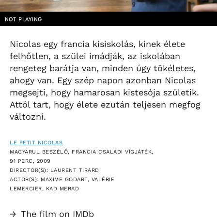
NOT PLAYING
Nicolas egy francia kisiskolás, kinek élete
felhőtlen, a szülei imádják, az iskolában
rengeteg barátja van, minden úgy tökéletes,
ahogy van. Egy szép napon azonban Nicolas
megsejti, hogy hamarosan kistesója születik.
Attól tart, hogy élete ezután teljesen megfog
változni.
LE PETIT NICOLAS
MAGYARUL BESZÉLŐ, FRANCIA CSALÁDI VÍGJÁTÉK,
91 PERC, 2009
DIRECTOR(S): LAURENT TIRARD
ACTOR(S): MAXIME GODART, VALÉRIE
LEMERCIER, KAD MERAD
→
The film on IMDb