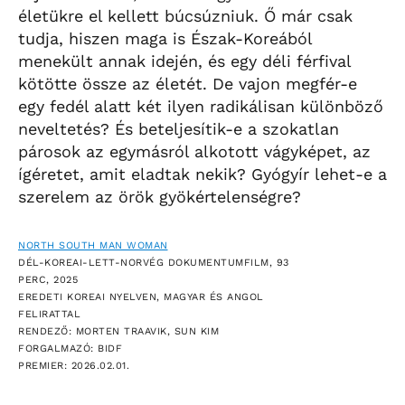
életükre el kellett búcsúzniuk. Ő már csak
tudja, hiszen maga is Észak-Koreából
menekült annak idején, és egy déli férfival
kötötte össze az életét. De vajon megfér-e
egy fedél alatt két ilyen radikálisan különböző
neveltetés? És beteljesítik-e a szokatlan
párosok az egymásról alkotott vágyképet, az
ígéretet, amit eladtak nekik? Gyógyír lehet-e a
szerelem az örök gyökértelenségre?
NORTH SOUTH MAN WOMAN
DÉL-KOREAI-LETT-NORVÉG DOKUMENTUMFILM, 93
PERC, 2025
EREDETI KOREAI NYELVEN, MAGYAR ÉS ANGOL
FELIRATTAL
RENDEZŐ: MORTEN TRAAVIK, SUN KIM
FORGALMAZÓ: BIDF
PREMIER: 2026.02.01.