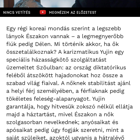
NINCS VETÍTÉS
MEGNÉZEM AZ ELŐZETEST
Egy régi koreai mondás szerint a legszebb
lányok Északon vannak – a legmegnyerőbb
fiúk pedig Délen. Mi történik akkor, ha ők
összetalálkoznak? A karizmatikus Yujin egy
speciális házasságkötő szolgáltatást
üzemeltet Szöulban: az ország diktatórikus
feléből átszökött hajadonokat hoz össze a
szabad világ fiaival. A nőknek stabilitást ajánl
a helyi férj személyében, a férfiaknak pedig
tökéletes feleség-alapanyagot. Yujin
garantálja, hogy hitvesük zokszó nélkül ellátja
majd a háztartást, mivel Északon a nők
szolgasorban nevelkednek; anyósaikat és
apósaikat pedig úgy fogják szeretni, mint a
saját szüleiket, azoktól ugyanis a hátralévő