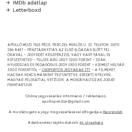
→
IMDb adatlap
→
Letterboxd
APOLLÓ MOZI 7621 PÉCS, PERCZEL MIKLÓS U. 22. TELEFON: 0670
286 8447 — PÉNZTÁRNYITÁS AZ ELSŐ ELŐADÁS ELŐTT FÉL
ÓRÁVAL — JEGYEDET KÉSZPÉNZZEL VAGY KÁRTYÁVAL IS
KIFIZETHETED — TELJES ÁRÚ JEGY 2200 FORINT — DIÁK,
NYUGDÍJAS ÉS PEDAGÓGUS JEGY 1900 FORINT — KIEMELT HELYÁR
3000 FORINTTÓL —
CSOPORTOS JEGYÁRAK ITT
— A FILMEKET,
HACSAK NINCS MÁSKÉNT FELTÜNTETVE, EREDETI NYELVEN,
MAGYAR FELIRATTAL VETÍTJÜK. A MŰSORVÁLTOZÁS JOGÁT
FENNTARTJUK.
Online jegyvásárlás információ / reklamáció:
apollopenztar@gmail.com
A mozilátogató a jegy megvásárlásával elfogadja a
Házirendet
.
Adatkezelési tájékoztatónk
itt olvasható
.