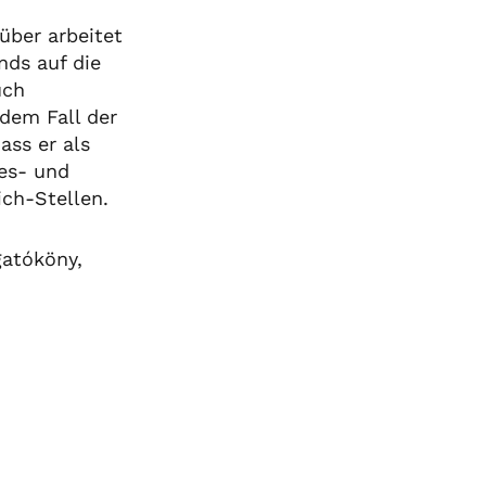
über arbeitet
nds auf die
uch
 dem Fall der
ass er als
es- und
ch-Stellen.
gatóköny,