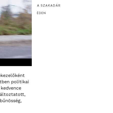
A SZAKADÁR
ÉDEN
pkezelőként
tben politikai
y kedvence
áltoztatott,
 bűnösség,