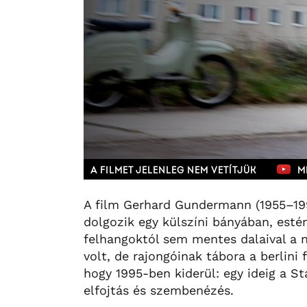
A FILMET JELENLEG NEM VETÍTJÜK
M
A film Gerhard Gundermann (1955–199
dolgozik egy külszíni bányában, estén
felhangoktól sem mentes dalaival a 
volt, de rajongóinak tábora a berlini
hogy 1995-ben kiderül: egy ideig a S
elfojtás és szembenézés.