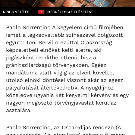
NINCS VETÍTÉS
MEGNÉZEM AZ ELŐZETEST
Paolo Sorrentino A kegyelem című filmjében
ismét a legkedveltebb színészével dolgozott
együtt: Toni Servillo ezúttal Olaszország
képzeletbeli elnökét kelti életre, aki
jogászként rendíthetetlenül hisz a
gránitszilárdságú törvényekben. Egész
mandátuma alatt végig az elveit követte,
utolsó elnöki döntései viszont akár az egész
pályafutását átértékelhetik. A nyugdíjhoz
közeledve ugyanis két kegyelmi kérvény és egy
nagyon megosztó törvényjavaslat kerül az
asztalára.
Paolo Sorrentino, az Oscar-díjas rendező (A
nagy szépség, Az Isten keze) ebben a filmben