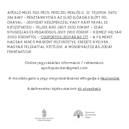
APOLLÓ MOZI 7621 PÉCS, PERCZEL MIKLÓS U. 22. TELEFON: 0670
286 8447 — PÉNZTÁRNYITÁS AZ ELSŐ ELŐADÁS ELŐTT FÉL
ÓRÁVAL — JEGYEDET KÉSZPÉNZZEL VAGY KÁRTYÁVAL IS
KIFIZETHETED — TELJES ÁRÚ JEGY 2200 FORINT — DIÁK,
NYUGDÍJAS ÉS PEDAGÓGUS JEGY 1900 FORINT — KIEMELT HELYÁR
3000 FORINTTÓL —
CSOPORTOS JEGYÁRAK ITT
— A FILMEKET,
HACSAK NINCS MÁSKÉNT FELTÜNTETVE, EREDETI NYELVEN,
MAGYAR FELIRATTAL VETÍTJÜK. A MŰSORVÁLTOZÁS JOGÁT
FENNTARTJUK.
Online jegyvásárlás információ / reklamáció:
apollopenztar@gmail.com
A mozilátogató a jegy megvásárlásával elfogadja a
Házirendet
.
Adatkezelési tájékoztatónk
itt olvasható
.