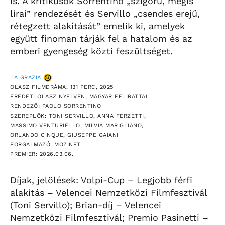
is. A kritikusok Sorrentino „szigorú, mégis
lírai” rendezését és Servillo „csendes erejű,
rétegzett alakítását” emelik ki, amelyek
együtt finoman tárják fel a hatalom és az
emberi gyengeség közti feszültséget.
LA GRAZIA
OLASZ FILMDRÁMA, 131 PERC, 2025
EREDETI OLASZ NYELVEN, MAGYAR FELIRATTAL
RENDEZŐ: PAOLO SORRENTINO
SZEREPLŐK: TONI SERVILLO, ANNA FERZETTI,
MASSIMO VENTURIELLO, MILVIA MARIGLIANO,
ORLANDO CINQUE, GIUSEPPE GAIANI
FORGALMAZÓ: MOZINET
PREMIER: 2026.03.06.
Díjak, jelölések: Volpi-Cup – Legjobb férfi
alakítás – Velencei Nemzetközi Filmfesztivál
(Toni Servillo); Brian-díj – Velencei
Nemzetközi Filmfesztivál; Premio Pasinetti –