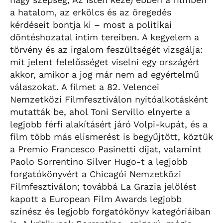
a hatalom, az erkölcs és az öregedés
kérdéseit bontja ki – most a politikai
döntéshozatal intim tereiben. A kegyelem a
törvény és az irgalom feszültségét vizsgálja:
mit jelent felelősséget viselni egy országért
akkor, amikor a jog már nem ad egyértelmű
válaszokat. A filmet a 82. Velencei
Nemzetközi Filmfesztiválon nyitóalkotásként
mutatták be, ahol Toni Servillo elnyerte a
legjobb férfi alakításért járó Volpi-kupát, és a
film több más elismerést is begyűjtött, köztük
a Premio Francesco Pasinetti díjat, valamint
Paolo Sorrentino Silver Hugo-t a legjobb
forgatókönyvért a Chicagói Nemzetközi
Filmfesztiválon; továbbá La Grazia jelölést
kapott a European Film Awards legjobb
színész és legjobb forgatókönyv kategóriáiban