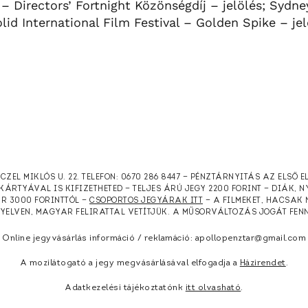
 – Directors’ Fortnight Közönségdíj – jelölés; Sydne
olid International Film Festival – Golden Spike – jel
RCZEL MIKLÓS U. 22. TELEFON: 0670 286 8447 — PÉNZTÁRNYITÁS AZ ELSŐ 
KÁRTYÁVAL IS KIFIZETHETED — TELJES ÁRÚ JEGY 2200 FORINT — DIÁK, 
ÁR 3000 FORINTTÓL —
CSOPORTOS JEGYÁRAK ITT
— A FILMEKET, HACSAK 
NYELVEN, MAGYAR FELIRATTAL VETÍTJÜK. A MŰSORVÁLTOZÁS JOGÁT FEN
Online jegyvásárlás információ / reklamáció: apollopenztar@gmail.com
A mozilátogató a jegy megvásárlásával elfogadja a
Házirendet
.
Adatkezelési tájékoztatónk
itt olvasható
.