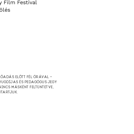
y Film Festival
ölés
ELŐADÁS ELŐTT FÉL ÓRÁVAL —
NYUGDÍJAS ÉS PEDAGÓGUS JEGY
NINCS MÁSKÉNT FELTÜNTETVE,
NTARTJUK.