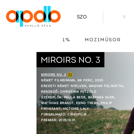
SZO
V
1%
MOZIMŰSOR
MIROIRS NO. 3
MIROIRS NO. 3
NÉMET FILMDRÁMA, 86 PERC, 2025
EREDETI NÉMET NYELVEN, MAGYAR FELIRATTAL
RENDEZŐ: CHRISTIAN PETZOLD
SZEREPLŐK: PAULA BEER, BARBARA AUER,
MATTHIAS BRANDT, ENNO TREBS, PHILIP
FROISSANT, VICTOIRE LALY
FORGALMAZÓ: CIRKOFILM
PREMIER: 2025.12.01.