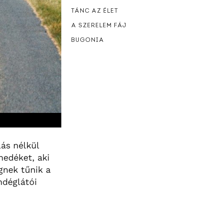
TÁNC AZ ÉLET
A SZERELEM FÁJ
BUGONIA
ás nélkül
nedéket, aki
gnek tűnik a
ndéglátói