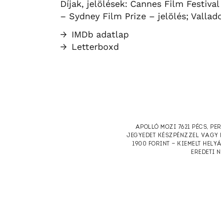
Díjak, jelölések: Cannes Film Festival
– Sydney Film Prize – jelölés; Vallad
→
IMDb adatlap
→
Letterboxd
APOLLÓ MOZI 7621 PÉCS, PE
JEGYEDET KÉSZPÉNZZEL VAGY 
1900 FORINT — KIEMELT HELY
EREDETI 