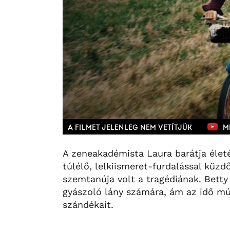
A FILMET JELENLEG NEM VETÍTJÜK
M
A zeneakadémista Laura barátja életé
túlélő, lelkiismeret-furdalással küzd
szemtanúja volt a tragédiának. Bett
gyászoló lány számára, ám az idő mú
szándékait.