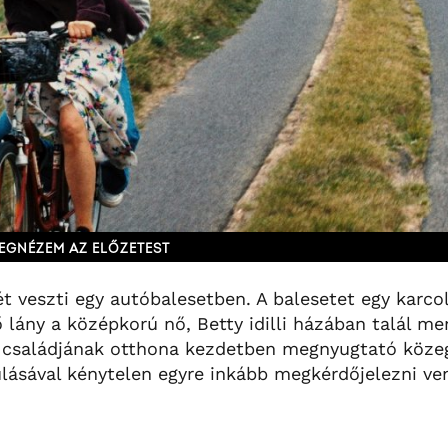
EGNÉZEM AZ ELŐZETEST
t veszti egy autóbalesetben. A balesetet egy karcol
ő lány a középkorú nő, Betty idilli házában talál me
y családjának otthona kezdetben megnyugtató köze
lásával kénytelen egyre inkább megkérdőjelezni ve