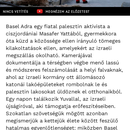
NINCS VETÍTÉS
MEGNÉZEM AZ ELŐZETEST
Basel Adra egy fiatal palesztin aktivista a
ciszjordániai Masafer Yattából, gyermekkora
óta küzd a közössége ellen irányuló tömeges
kilakoltatások ellen, amelyekért az izraeli
megszállás okolható. Kamerájával
dokumentálja a térségben végbe menő lassú
és módszeres felszámolását a helyi falvaknak,
ahol az izraeli kormány ott állomásozó
katonái lakóépületeket rombolnak le és
palesztin lakosokat üldöznek el otthonaikból.
Egy napon találkozik Yuvallal, az izraeli
újságíróval, aki támogatja erőfeszítéseiben.
Szokatlan szövetségük mögött azonban
megismerjük a kettejük élete között feszülő
hatalmas egyenlőtlenséget: miközben Basel