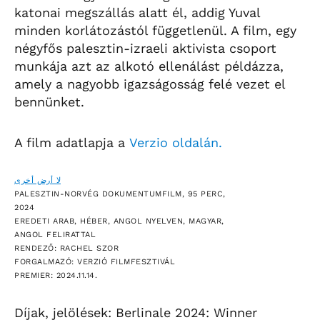
katonai megszállás alatt él, addig Yuval
minden korlátozástól függetlenül. A film, egy
négyfős palesztin-izraeli aktivista csoport
munkája azt az alkotó ellenálást példázza,
amely a nagyobb igazságosság felé vezet el
bennünket.
A film adatlapja a
Verzio oldalán.
لا أرض أخرى
PALESZTIN-NORVÉG DOKUMENTUMFILM, 95 PERC,
2024
EREDETI ARAB, HÉBER, ANGOL NYELVEN, MAGYAR,
ANGOL FELIRATTAL
RENDEZŐ: RACHEL SZOR
FORGALMAZÓ: VERZIÓ FILMFESZTIVÁL
PREMIER: 2024.11.14.
Díjak, jelölések: Berlinale 2024: Winner