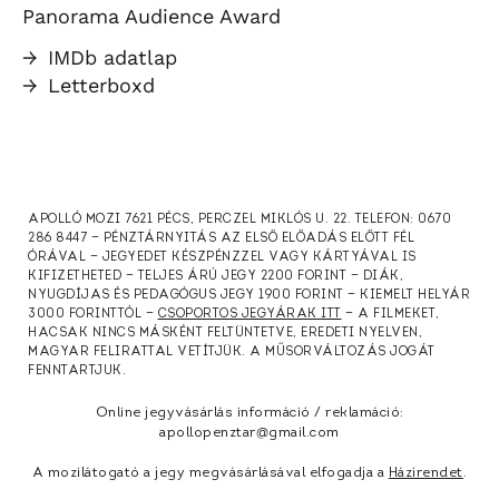
Panorama Audience Award
→
IMDb adatlap
→
Letterboxd
APOLLÓ MOZI 7621 PÉCS, PERCZEL MIKLÓS U. 22. TELEFON: 0670
286 8447 — PÉNZTÁRNYITÁS AZ ELSŐ ELŐADÁS ELŐTT FÉL
ÓRÁVAL — JEGYEDET KÉSZPÉNZZEL VAGY KÁRTYÁVAL IS
KIFIZETHETED — TELJES ÁRÚ JEGY 2200 FORINT — DIÁK,
NYUGDÍJAS ÉS PEDAGÓGUS JEGY 1900 FORINT — KIEMELT HELYÁR
3000 FORINTTÓL —
CSOPORTOS JEGYÁRAK ITT
— A FILMEKET,
HACSAK NINCS MÁSKÉNT FELTÜNTETVE, EREDETI NYELVEN,
MAGYAR FELIRATTAL VETÍTJÜK. A MŰSORVÁLTOZÁS JOGÁT
FENNTARTJUK.
Online jegyvásárlás információ / reklamáció:
apollopenztar@gmail.com
A mozilátogató a jegy megvásárlásával elfogadja a
Házirendet
.