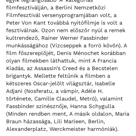
filmfesztiválján, a Berlini Nemzetközi
Filmfesztivál versenyprogramjában volt, a
Peter Von Kant továbbá nyitófilmje is volt a
fesztiválnak. Ozon nem először nyúl a remek
kultrendező, Rainer Werner Fassbinder
munkásságához (Vízcseppek a forró kövön). A
film főszereplőjét, Denis Ménochet korábban
olyan filmekben láthattuk, mint A Francia
Kiadás, az Assassin’s Creed és a Becstelen
brigantyk. Mellette feltűnik a filmben a
kétszeres Oscar-jelölt világsztár, Isabelle
Adjani (Nosferatu, a vámpír, Adéle H.
története, Camille Claudel, Metró), valamint
Fassbinder színésznője, Hanna Schygulla
(Minden rendben ment, A másik oldalon, Maria
Braun házassága, Lili Marleen, Berlin,
Alexanderplatz, Werckmeister harmóniák).