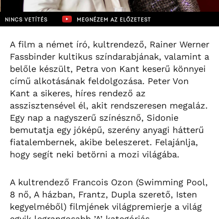
NINCS VETÍTÉS
MEGNÉZEM AZ ELŐZETEST
A film a német író, kultrendező, Rainer Werner
Fassbinder kultikus színdarabjának, valamint a
belőle készült, Petra von Kant keserű könnyei
című alkotásának feldolgozása. Peter Von
Kant a sikeres, híres rendező az
asszisztensével él, akit rendszeresen megaláz.
Egy nap a nagyszerű színésznő, Sidonie
bemutatja egy jóképű, szerény anyagi hátterű
fiatalembernek, akibe beleszeret. Felajánlja,
hogy segít neki betörni a mozi világába.
A kultrendező Francois Ozon (Swimming Pool,
8 nő, A házban, Frantz, Dupla szerető, Isten
kegyelméből) filmjének világpremierje a világ
egyik legrangosabb ’A’ kategóriás