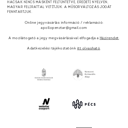
HACSAK NINCS MÁSKÉNT FELTÜNTETVE, EREDETI NYELVEN,
MAGYAR FELIRATTAL VETÍTJÜK. A MŰSORVÁLTOZÁS JOGÁT
FENNTARTJUK.
Online jegyvásárlás információ / reklamáció:
apollopenztar@gmail.com
A mozilátogató a jegy megvásárlásával elfogadja a
Házirendet
.
Adatkezelési tájékoztatónk
itt olvasható
.