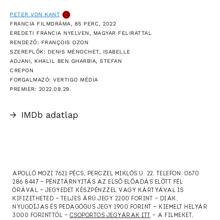
PETER VON KANT
FRANCIA FILMDRÁMA, 85 PERC, 2022
EREDETI FRANCIA NYELVEN, MAGYAR FELIRATTAL
RENDEZŐ: FRANÇOIS OZON
SZEREPLŐK: DENIS MÉNOCHET, ISABELLE
ADJANI, KHALIL BEN GHARBIA, STEFAN
CREPON
FORGALMAZÓ: VERTIGO MÉDIA
PREMIER: 2022.09.29.
→
IMDb adatlap
APOLLÓ MOZI 7621 PÉCS, PERCZEL MIKLÓS U. 22. TELEFON: 0670
286 8447 — PÉNZTÁRNYITÁS AZ ELSŐ ELŐADÁS ELŐTT FÉL
ÓRÁVAL — JEGYEDET KÉSZPÉNZZEL VAGY KÁRTYÁVAL IS
KIFIZETHETED — TELJES ÁRÚ JEGY 2200 FORINT — DIÁK,
NYUGDÍJAS ÉS PEDAGÓGUS JEGY 1900 FORINT — KIEMELT HELYÁR
3000 FORINTTÓL —
CSOPORTOS JEGYÁRAK ITT
— A FILMEKET,