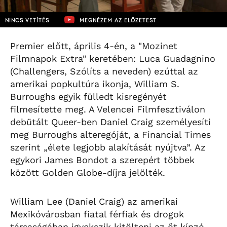
NINCS VETÍTÉS
MEGNÉZEM AZ ELŐZETEST
Premier előtt, április 4-én, a "Mozinet
Filmnapok Extra" keretében: Luca Guadagnino
(Challengers, Szólíts a neveden) ezúttal az
amerikai popkultúra ikonja, William S.
Burroughs egyik fülledt kisregényét
filmesítette meg. A Velencei Filmfesztiválon
debütált Queer-ben Daniel Craig személyesíti
meg Burroughs alteregóját, a Financial Times
szerint „élete legjobb alakítását nyújtva”. Az
egykori James Bondot a szerepért többek
között Golden Globe-díjra jelölték.
William Lee (Daniel Craig) az amerikai
Mexikóvárosban fiatal férfiak és drogok
társaságában igyekszik kitölteni az őt kínzó