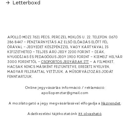
→
Letterboxd
APOLLÓ MOZI 7621 PÉCS, PERCZEL MIKLÓS U. 22. TELEFON: 0670
286 8447 — PÉNZTÁRNYITÁS AZ ELSŐ ELŐADÁS ELŐTT FÉL
ÓRÁVAL — JEGYEDET KÉSZPÉNZZEL VAGY KÁRTYÁVAL IS
KIFIZETHETED — TELJES ÁRÚ JEGY 2200 FORINT — DIÁK,
NYUGDÍJAS ÉS PEDAGÓGUS JEGY 1900 FORINT — KIEMELT HELYÁR
3000 FORINTTÓL —
CSOPORTOS JEGYÁRAK ITT
— A FILMEKET,
HACSAK NINCS MÁSKÉNT FELTÜNTETVE, EREDETI NYELVEN,
MAGYAR FELIRATTAL VETÍTJÜK. A MŰSORVÁLTOZÁS JOGÁT
FENNTARTJUK.
Online jegyvásárlás információ / reklamáció:
apollopenztar@gmail.com
A mozilátogató a jegy megvásárlásával elfogadja a
Házirendet
.
Adatkezelési tájékoztatónk
itt olvasható
.