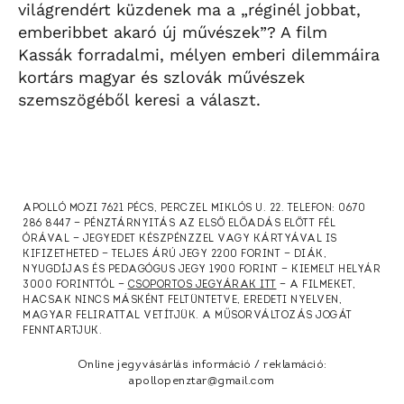
világrendért küzdenek ma a „réginél jobbat,
emberibbet akaró új művészek”? A film
Kassák forradalmi, mélyen emberi dilemmáira
kortárs magyar és szlovák művészek
szemszögéből keresi a választ.
APOLLÓ MOZI 7621 PÉCS, PERCZEL MIKLÓS U. 22. TELEFON: 0670
286 8447 — PÉNZTÁRNYITÁS AZ ELSŐ ELŐADÁS ELŐTT FÉL
ÓRÁVAL — JEGYEDET KÉSZPÉNZZEL VAGY KÁRTYÁVAL IS
KIFIZETHETED — TELJES ÁRÚ JEGY 2200 FORINT — DIÁK,
NYUGDÍJAS ÉS PEDAGÓGUS JEGY 1900 FORINT — KIEMELT HELYÁR
3000 FORINTTÓL —
CSOPORTOS JEGYÁRAK ITT
— A FILMEKET,
HACSAK NINCS MÁSKÉNT FELTÜNTETVE, EREDETI NYELVEN,
MAGYAR FELIRATTAL VETÍTJÜK. A MŰSORVÁLTOZÁS JOGÁT
FENNTARTJUK.
Online jegyvásárlás információ / reklamáció:
apollopenztar@gmail.com