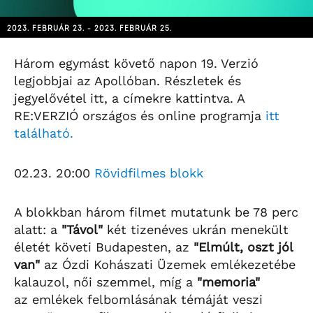
2023. FEBRUÁR 23. - 2023. FEBRUÁR 25.
Három egymást követő napon 19. Verzió
legjobbjai az Apollóban. Részletek és
jegyelővétel itt, a címekre kattintva. A
RE:VERZIÓ országos és online programja
itt
található.
02.23. 20:00
Rövidfilmes blokk
A blokkban három filmet mutatunk be 78 perc
alatt: a
"Távol"
két tizenéves ukrán menekült
életét követi Budapesten, az
"Elmúlt, oszt jól
van"
az Ózdi Kohászati Üzemek emlékezetébe
kalauzol, női szemmel, míg a
"memoria"
az emlékek felbomlásának témáját veszi