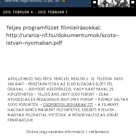
2013. FEBRUÁR 4. - 2013. FEBRUÁR 7.
Teljes programfüzet filmleírásokkal:
http://urania-nf.hu/dokumentumok/szots-
istvan-nyomaban.pdf
APOLLÓ MOZI 7621 PÉCS, PERCZEL MIKLÓS U. 22. TELEFON: 0670
286 8447 — PÉNZTÁRNYITÁS AZ ELSŐ ELŐADÁS ELŐTT FÉL
ÓRÁVAL — JEGYEDET KÉSZPÉNZZEL VAGY KÁRTYÁVAL IS
KIFIZETHETED — TELJES ÁRÚ JEGY 2200 FORINT — DIÁK,
NYUGDÍJAS ÉS PEDAGÓGUS JEGY 1900 FORINT — KIEMELT HELYÁR
3000 FORINTTÓL —
CSOPORTOS JEGYÁRAK ITT
— A FILMEKET,
HACSAK NINCS MÁSKÉNT FELTÜNTETVE, EREDETI NYELVEN,
MAGYAR FELIRATTAL VETÍTJÜK. A MŰSORVÁLTOZÁS JOGÁT
FENNTARTJUK.
Online jegyvásárlás információ / reklamáció: