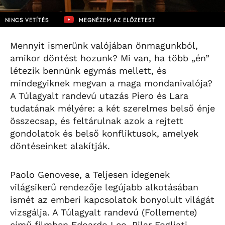
NINCS VETÍTÉS
MEGNÉZEM AZ ELŐZETEST
Mennyit ismerünk valójában önmagunkból,
amikor döntést hozunk? Mi van, ha több „én”
létezik bennünk egymás mellett, és
mindegyiknek megvan a maga mondanivalója?
A Túlagyalt randevú utazás Piero és Lara
tudatának mélyére: a két szerelmes belső énje
összecsap, és feltárulnak azok a rejtett
gondolatok és belső konfliktusok, amelyek
döntéseinket alakítják.
Paolo Genovese, a Teljesen idegenek
világsikerű rendezője legújabb alkotásában
ismét az emberi kapcsolatok bonyolult világát
vizsgálja. A Túlagyalt randevú (Follemente)
című filmben Edoardo Leo, Pilar Fogliati,