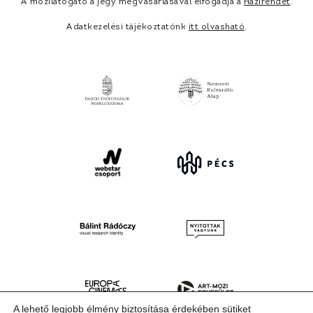
A mozilátogató a jegy megvásárlásával elfogadja a
Házirendet
.
Adatkezelési tájékoztatónk
itt olvasható
.
A lehető legjobb élmény biztosítása érdekében sütiket