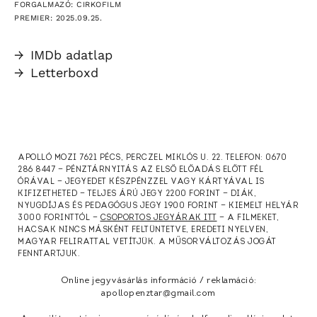
FORGALMAZÓ: CIRKOFILM
PREMIER: 2025.09.25.
→
IMDb adatlap
→
Letterboxd
APOLLÓ MOZI 7621 PÉCS, PERCZEL MIKLÓS U. 22. TELEFON: 0670
286 8447 — PÉNZTÁRNYITÁS AZ ELSŐ ELŐADÁS ELŐTT FÉL
ÓRÁVAL — JEGYEDET KÉSZPÉNZZEL VAGY KÁRTYÁVAL IS
KIFIZETHETED — TELJES ÁRÚ JEGY 2200 FORINT — DIÁK,
NYUGDÍJAS ÉS PEDAGÓGUS JEGY 1900 FORINT — KIEMELT HELYÁR
3000 FORINTTÓL —
CSOPORTOS JEGYÁRAK ITT
— A FILMEKET,
HACSAK NINCS MÁSKÉNT FELTÜNTETVE, EREDETI NYELVEN,
MAGYAR FELIRATTAL VETÍTJÜK. A MŰSORVÁLTOZÁS JOGÁT
FENNTARTJUK.
Online jegyvásárlás információ / reklamáció:
apollopenztar@gmail.com