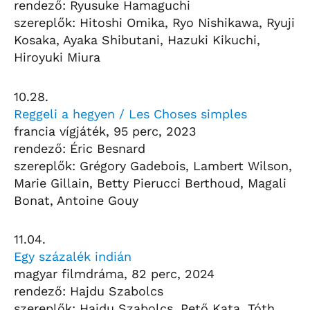
rendező: Ryusuke Hamaguchi
szereplők: Hitoshi Omika, Ryo Nishikawa, Ryuji
Kosaka, Ayaka Shibutani, Hazuki Kikuchi,
Hiroyuki Miura
10.28.
Reggeli a hegyen / Les Choses simples
francia vígjáték, 95 perc, 2023
rendező: Éric Besnard
szereplők: Grégory Gadebois, Lambert Wilson,
Marie Gillain, Betty Pierucci Berthoud, Magali
Bonat, Antoine Gouy
11.04.
Egy százalék indián
magyar filmdráma, 82 perc, 2024
rendező: Hajdu Szabolcs
szereplők: Hajdu Szabolcs, Pető Kata, Tóth