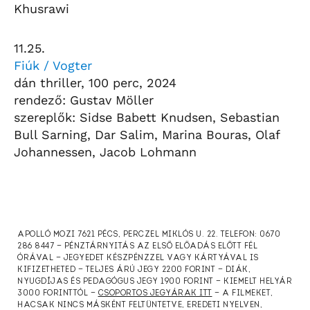
Khusrawi
11.25.
Fiúk / Vogter
dán thriller, 100 perc, 2024
rendező: Gustav Möller
szereplők: Sidse Babett Knudsen, Sebastian
Bull Sarning, Dar Salim, Marina Bouras, Olaf
Johannessen, Jacob Lohmann
APOLLÓ MOZI 7621 PÉCS, PERCZEL MIKLÓS U. 22. TELEFON: 0670
286 8447 — PÉNZTÁRNYITÁS AZ ELSŐ ELŐADÁS ELŐTT FÉL
ÓRÁVAL — JEGYEDET KÉSZPÉNZZEL VAGY KÁRTYÁVAL IS
KIFIZETHETED — TELJES ÁRÚ JEGY 2200 FORINT — DIÁK,
NYUGDÍJAS ÉS PEDAGÓGUS JEGY 1900 FORINT — KIEMELT HELYÁR
3000 FORINTTÓL —
CSOPORTOS JEGYÁRAK ITT
— A FILMEKET,
HACSAK NINCS MÁSKÉNT FELTÜNTETVE, EREDETI NYELVEN,