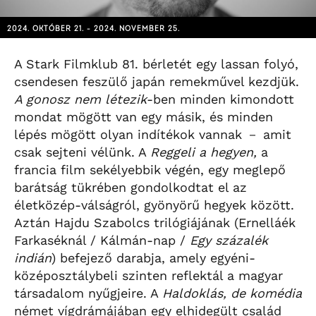
2024. OKTÓBER 21. - 2024. NOVEMBER 25.
A Stark Filmklub 81. bérletét egy lassan folyó,
csendesen feszülő japán remekművel kezdjük.
A gonosz nem létezik
-ben minden kimondott
mondat mögött van egy másik, és minden
lépés mögött olyan indítékok vannak － amit
csak sejteni vélünk. A
Reggeli a hegyen,
a
francia film sekélyebbik végén, egy meglepő
barátság tükrében gondolkodtat el az
életközép-válságról, gyönyörű hegyek között.
Aztán Hajdu Szabolcs trilógiájának (Ernelláék
Farkaséknál / Kálmán-nap /
Egy százalék
indián
) befejező darabja, amely egyéni-
középosztálybeli szinten reflektál a magyar
társadalom nyűgjeire. A
Haldoklás, de komédia
német vígdrámájában egy elhidegült család