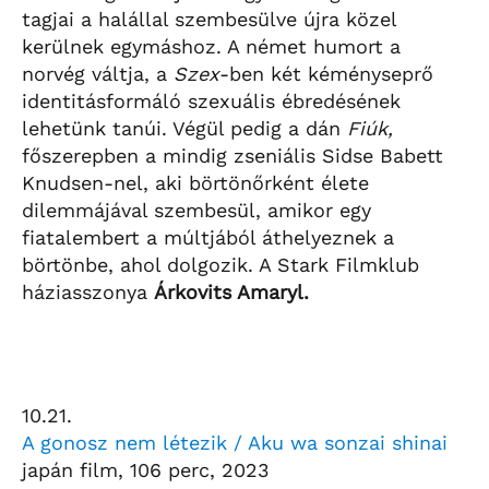
tagjai a halállal szembesülve újra közel
kerülnek egymáshoz. A német humort a
norvég váltja, a
Szex
-ben két kéményseprő
identitásformáló szexuális ébredésének
lehetünk tanúi. Végül pedig a dán
Fiúk,
főszerepben a mindig zseniális Sidse Babett
Knudsen-nel, aki börtönőrként élete
dilemmájával szembesül, amikor egy
fiatalembert a múltjából áthelyeznek a
börtönbe, ahol dolgozik. A Stark Filmklub
háziasszonya
Árkovits Amaryl.
10.21.
A gonosz nem létezik / Aku wa sonzai shinai
japán film, 106 perc, 2023