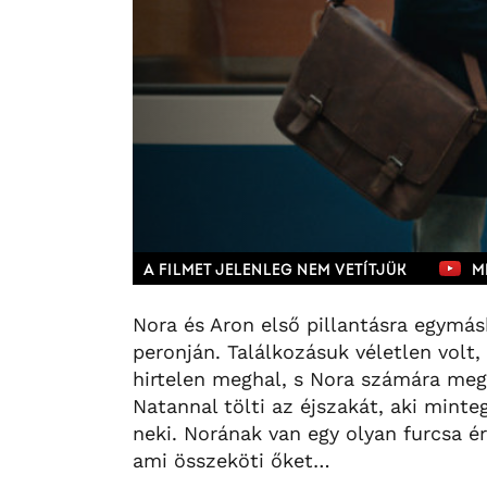
A FILMET JELENLEG NEM VETÍTJÜK
M
Nora és Aron első pillantásra egymá
peronján. Találkozásuk véletlen volt
hirtelen meghal, s Nora számára megá
Natannal tölti az éjszakát, aki minte
neki. Norának van egy olyan furcsa é
ami összeköti őket…