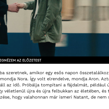
EGNÉZEM AZ ELŐZETEST
sba szeretnek, amikor egy esős napon összetalálko
, mondja Nora. Így volt elrendelve, mondja Aron. Az
ll az idő. Próbálja tompítani a fájdalmát, például 
gy véletlenül újra és újra felbukkan az életében, és
rzése, hogy valahonnan már ismeri Natant, de nem se