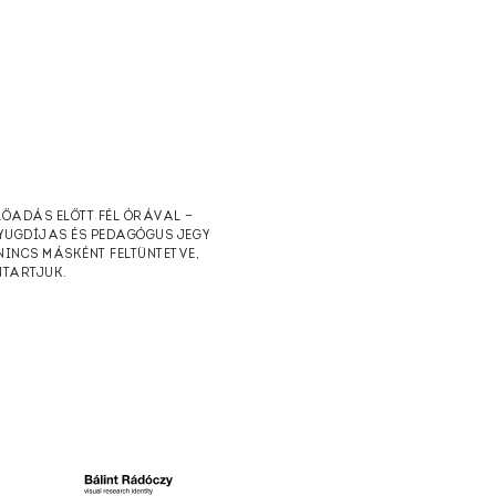
ELŐADÁS ELŐTT FÉL ÓRÁVAL —
NYUGDÍJAS ÉS PEDAGÓGUS JEGY
NINCS MÁSKÉNT FELTÜNTETVE,
NTARTJUK.