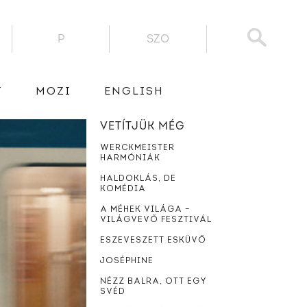
P
SZO
T
MOZI
ENGLISH
VETÍTJÜK MÉG
WERCKMEISTER
HARMÓNIÁK
HALDOKLÁS, DE
KOMÉDIA
A MÉHEK VILÁGA –
VILÁGVEVŐ FESZTIVÁL
ESZEVESZETT ESKÜVŐ
JOSÉPHINE
NÉZZ BALRA, OTT EGY
SVÉD