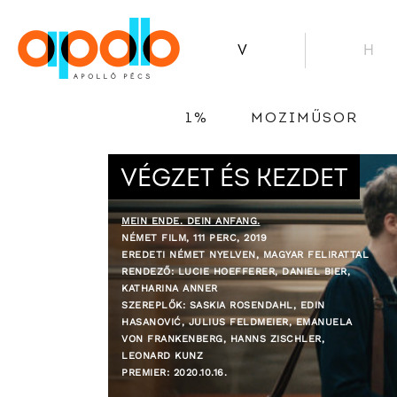
V
H
1%
MOZIMŰSOR
VÉGZET ÉS KEZDET
MEIN ENDE. DEIN ANFANG.
NÉMET FILM, 111 PERC, 2019
EREDETI NÉMET NYELVEN, MAGYAR FELIRATTAL
RENDEZŐ: LUCIE HOEFFERER, DANIEL BIER,
KATHARINA ANNER
SZEREPLŐK: SASKIA ROSENDAHL, EDIN
HASANOVIĆ, JULIUS FELDMEIER, EMANUELA
VON FRANKENBERG, HANNS ZISCHLER,
LEONARD KUNZ
PREMIER: 2020.10.16.