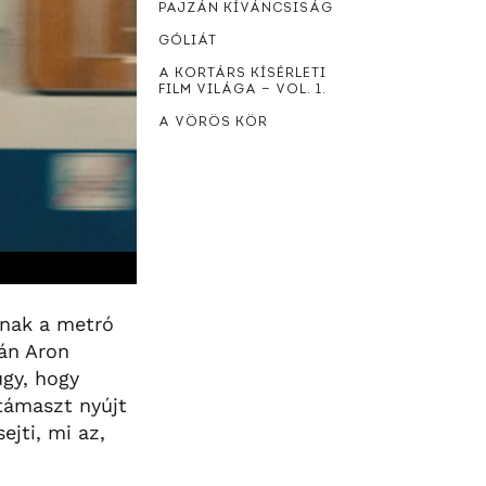
PAJZÁN KÍVÁNCSISÁG
GÓLIÁT
A KORTÁRS KÍSÉRLETI
FILM VILÁGA — VOL. 1.
A VÖRÖS KÖR
znak a metró
tán Aron
úgy, hogy
 támaszt nyújt
jti, mi az,