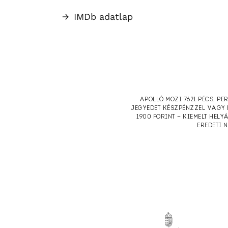
→
IMDb adatlap
APOLLÓ MOZI 7621 PÉCS, PE
JEGYEDET KÉSZPÉNZZEL VAGY 
1900 FORINT — KIEMELT HELY
EREDETI 