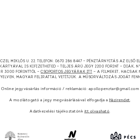
RCZEL MIKLÓS U. 22. TELEFON: 0670 286 8447 — PÉNZTÁRNYITÁS AZ ELSŐ 
KÁRTYÁVAL IS KIFIZETHETED — TELJES ÁRÚ JEGY 2200 FORINT — DIÁK, 
ÁR 3000 FORINTTÓL —
CSOPORTOS JEGYÁRAK ITT
— A FILMEKET, HACSAK 
NYELVEN, MAGYAR FELIRATTAL VETÍTJÜK. A MŰSORVÁLTOZÁS JOGÁT FEN
Online jegyvásárlás információ / reklamáció: apollopenztar@gmail.com
A mozilátogató a jegy megvásárlásával elfogadja a
Házirendet
.
Adatkezelési tájékoztatónk
itt olvasható
.