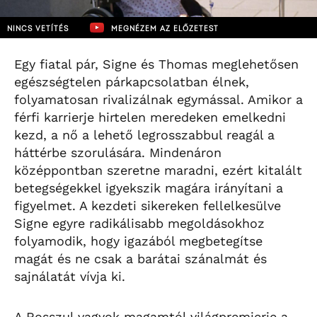
NINCS VETÍTÉS
MEGNÉZEM AZ ELŐZETEST
Egy fiatal pár, Signe és Thomas meglehetősen
egészségtelen párkapcsolatban élnek,
folyamatosan rivalizálnak egymással. Amikor a
férfi karrierje hirtelen meredeken emelkedni
kezd, a nő a lehető legrosszabbul reagál a
háttérbe szorulására. Mindenáron
középpontban szeretne maradni, ezért kitalált
betegségekkel igyekszik magára irányítani a
figyelmet. A kezdeti sikereken fellelkesülve
Signe egyre radikálisabb megoldásokhoz
folyamodik, hogy igazából megbetegítse
magát és ne csak a barátai szánalmát és
sajnálatát vívja ki.
A Rosszul vagyok magamtól világpremierje a