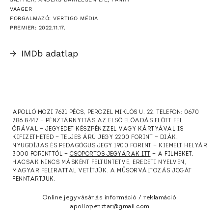
VAAGER
FORGALMAZÓ: VERTIGO MÉDIA
PREMIER: 2022.11.17.
→
IMDb adatlap
APOLLÓ MOZI 7621 PÉCS, PERCZEL MIKLÓS U. 22. TELEFON: 0670
286 8447 — PÉNZTÁRNYITÁS AZ ELSŐ ELŐADÁS ELŐTT FÉL
ÓRÁVAL — JEGYEDET KÉSZPÉNZZEL VAGY KÁRTYÁVAL IS
KIFIZETHETED — TELJES ÁRÚ JEGY 2200 FORINT — DIÁK,
NYUGDÍJAS ÉS PEDAGÓGUS JEGY 1900 FORINT — KIEMELT HELYÁR
3000 FORINTTÓL —
CSOPORTOS JEGYÁRAK ITT
— A FILMEKET,
HACSAK NINCS MÁSKÉNT FELTÜNTETVE, EREDETI NYELVEN,
MAGYAR FELIRATTAL VETÍTJÜK. A MŰSORVÁLTOZÁS JOGÁT
FENNTARTJUK.
Online jegyvásárlás információ / reklamáció:
apollopenztar@gmail.com