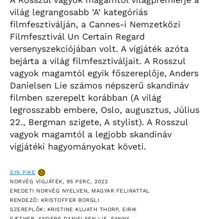
világ legrangosabb ’A’ kategóriás
filmfesztiválján, a Cannes-i Nemzetközi
Filmfesztivál Un Certain Regard
versenyszekciójában volt. A vígjáték azóta
bejárta a világ filmfesztiváljait. A Rosszul
vagyok magamtól egyik főszereplője, Anders
Danielsen Lie számos népszerű skandináv
filmben szerepelt korábban (A világ
legrosszabb embere, Oslo, augusztus, Július
22., Bergman szigete, A stylist). A Rosszul
vagyok magamtól a legjobb skandináv
vígjátéki hagyományokat követi.
SYK PIKE
NORVÉG VÍGJÁTÉK, 95 PERC, 2022
EREDETI NORVÉG NYELVEN, MAGYAR FELIRATTAL
RENDEZŐ: KRISTOFFER BORGLI
SZEREPLŐK: KRISTINE KUJATH THORP, EIRIK
SÆTHER, ANDERS DANIELSEN LIE, FANNY