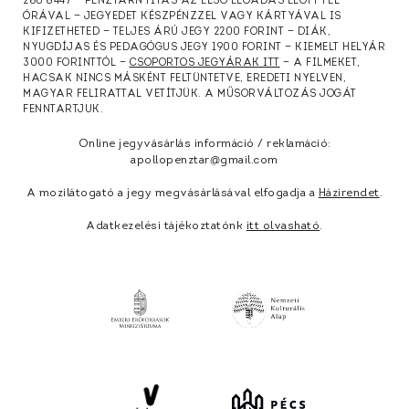
286 8447 — PÉNZTÁRNYITÁS AZ ELSŐ ELŐADÁS ELŐTT FÉL
ÓRÁVAL — JEGYEDET KÉSZPÉNZZEL VAGY KÁRTYÁVAL IS
KIFIZETHETED — TELJES ÁRÚ JEGY 2200 FORINT — DIÁK,
NYUGDÍJAS ÉS PEDAGÓGUS JEGY 1900 FORINT — KIEMELT HELYÁR
3000 FORINTTÓL —
CSOPORTOS JEGYÁRAK ITT
— A FILMEKET,
HACSAK NINCS MÁSKÉNT FELTÜNTETVE, EREDETI NYELVEN,
MAGYAR FELIRATTAL VETÍTJÜK. A MŰSORVÁLTOZÁS JOGÁT
FENNTARTJUK.
Online jegyvásárlás információ / reklamáció:
apollopenztar@gmail.com
A mozilátogató a jegy megvásárlásával elfogadja a
Házirendet
.
Adatkezelési tájékoztatónk
itt olvasható
.