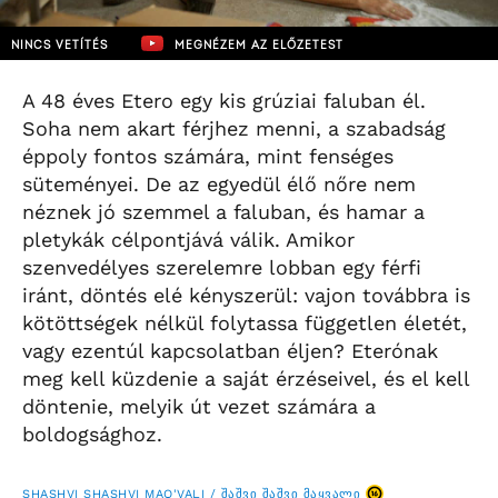
NINCS VETÍTÉS
MEGNÉZEM AZ ELŐZETEST
A 48 éves Etero egy kis grúziai faluban él.
Soha nem akart férjhez menni, a szabadság
éppoly fontos számára, mint fenséges
süteményei. De az egyedül élő nőre nem
néznek jó szemmel a faluban, és hamar a
pletykák célpontjává válik. Amikor
szenvedélyes szerelemre lobban egy férfi
iránt, döntés elé kényszerül: vajon továbbra is
kötöttségek nélkül folytassa független életét,
vagy ezentúl kapcsolatban éljen? Eterónak
meg kell küzdenie a saját érzéseivel, és el kell
döntenie, melyik út vezet számára a
boldogsághoz.
SHASHVI SHASHVI MAQ'VALI / ᲨᲐᲨᲕᲘ ᲨᲐᲨᲕᲘ ᲛᲐᲧᲕᲐᲚᲘ